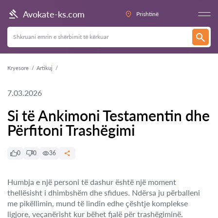
Avokate-ks.com
Prishtinë
Kryesore
Artikuj
7.03.2026
Si të Ankimoni Testamentin dhe
Përfitoni Trashëgimi
0
0
36
Humbja e një personi të dashur është një moment
thellësisht i dhimbshëm dhe sfidues. Ndërsa ju përballeni
me pikëllimin, mund të lindin edhe çështje komplekse
ligjore, veçanërisht kur bëhet fjalë për trashëgiminë.