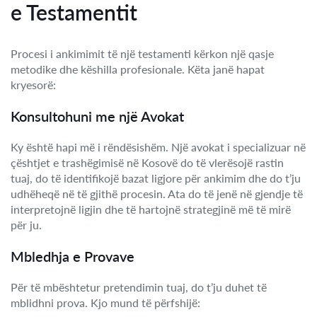
e Testamentit
Procesi i ankimimit të një testamenti kërkon një qasje
metodike dhe këshilla profesionale. Këta janë hapat
kryesorë:
Konsultohuni me një Avokat
Ky është hapi më i rëndësishëm. Një avokat i specializuar në
çështjet e trashëgimisë në Kosovë do të vlerësojë rastin
tuaj, do të identifikojë bazat ligjore për ankimim dhe do t’ju
udhëheqë në të gjithë procesin. Ata do të jenë në gjendje të
interpretojnë ligjin dhe të hartojnë strategjinë më të mirë
për ju.
Mbledhja e Provave
Për të mbështetur pretendimin tuaj, do t’ju duhet të
mblidhni prova. Kjo mund të përfshijë: