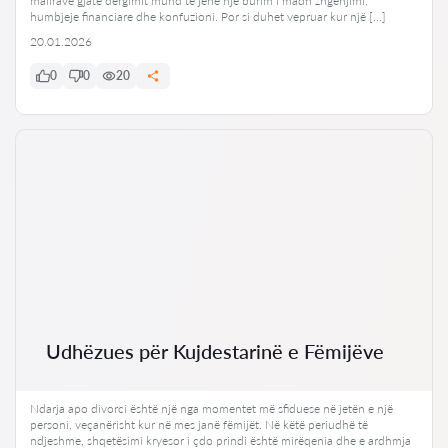
mallrave gjatë dërgimit mund të jenë një burim i madh zhgënjimi,
humbjeje financiare dhe konfuzioni. Por si duhet vepruar kur një […]
20.01.2026
0
0
20
Udhëzues për Kujdestarinë e Fëmijëve
Ndarja apo divorci është një nga momentet më sfiduese në jetën e një
personi, veçanërisht kur në mes janë fëmijët. Në këtë periudhë të
ndjeshme, shqetësimi kryesor i çdo prindi është mirëqenia dhe e ardhmja