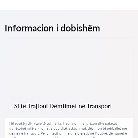
Informacion i dobishëm
Si të Trajtoni Dëmtimet në Transport
Në epokën dixhitale të sotme, ku tregtia online lulëzon dhe paketat
udhëtojnë mijëra kilometra çdo ditë, askush nuk dëshiron të përballet me
dëme në transport. Për shitësit online dhe blerësit në Kosovë, dëmtimet e