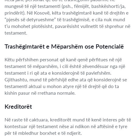
mungesë të një testamenti (psh., fëmijët, bashkëshorti/ja,
prindërit). Në Kosovë, këta trashëgimtarë kanë të drejtën e
“pjesës së detyrueshme” të trashëgimisë, e cila nuk mund
t’u mohohet plotësisht, pavarësisht vullnetit të shprehur në
testament.
Trashëgimtarët e Mëparshëm ose Potencialë
Këtu përfshihen personat që kanë qenë përfitues në një
testament të mëparshëm, i cili është zëvendësuar nga një
testament i ri që ata e konsiderojnë të pavlefshëm.
Gjithashtu, mund të përfshijë edhe ata që konsiderojnë se
testamenti aktual u mohon atyre një të drejtë që do ta
kishin pasur në rrethana normale.
Kreditorët
Në raste të caktuara, kreditorët mund të kenë interes për të
kontestuar një testament nëse ai ndikon në aftësinë e tyre
për të mbledhur borxhet e të ndjerit.