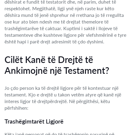
dëshirat e fundit të testatorit dhe, në parim, duhet të
respektohet. Megjithatë, ligji ynë njeh raste kur këto
dëshira mund të jenë shprehur në rrethana jo të rregullta
ose kur ato bien ndesh me të drejtat themelore të
trashëgimtarëve të caktuar. Kuptimi i saktë i llojeve të
testamenteve dhe kushteve ligjore për vlefshmërinë e tyre
është hapi i parë drejt adresimit të çdo dyshimi.
Cilët Kanë të Drejtë të
Ankimojnë një Testament?
Jo çdo person ka të drejtë ligjore për të kontestuar një
testament. Kjo e drejtë u takon vetëm atyre që kanë një
interes ligjor të drejtpërdrejtë. Në përgjithësi, këtu
përfshihen:
Trashëgimtarët Ligjorë
Këta janë personat që do të trashëgonin pasurinë në