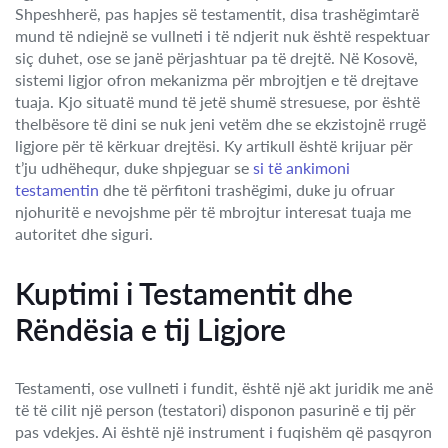
Shpeshherë, pas hapjes së testamentit, disa trashëgimtarë
mund të ndiejnë se vullneti i të ndjerit nuk është respektuar
siç duhet, ose se janë përjashtuar pa të drejtë. Në Kosovë,
sistemi ligjor ofron mekanizma për mbrojtjen e të drejtave
tuaja. Kjo situatë mund të jetë shumë stresuese, por është
thelbësore të dini se nuk jeni vetëm dhe se ekzistojnë rrugë
ligjore për të kërkuar drejtësi. Ky artikull është krijuar për
t’ju udhëhequr, duke shpjeguar se
si të ankimoni
testamentin
dhe të përfitoni trashëgimi, duke ju ofruar
njohuritë e nevojshme për të mbrojtur interesat tuaja me
autoritet dhe siguri.
Kuptimi i Testamentit dhe
Rëndësia e tij Ligjore
Testamenti, ose vullneti i fundit, është një akt juridik me anë
të të cilit një person (testatori) disponon pasurinë e tij për
pas vdekjes. Ai është një instrument i fuqishëm që pasqyron