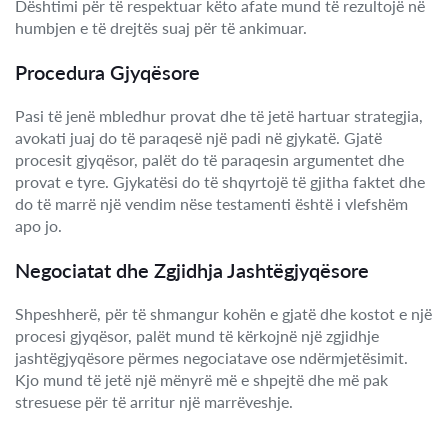
Dështimi për të respektuar këto afate mund të rezultojë në
humbjen e të drejtës suaj për të ankimuar.
Procedura Gjyqësore
Pasi të jenë mbledhur provat dhe të jetë hartuar strategjia,
avokati juaj do të paraqesë një padi në gjykatë. Gjatë
procesit gjyqësor, palët do të paraqesin argumentet dhe
provat e tyre. Gjykatësi do të shqyrtojë të gjitha faktet dhe
do të marrë një vendim nëse testamenti është i vlefshëm
apo jo.
Negociatat dhe Zgjidhja Jashtëgjyqësore
Shpeshherë, për të shmangur kohën e gjatë dhe kostot e një
procesi gjyqësor, palët mund të kërkojnë një zgjidhje
jashtëgjyqësore përmes negociatave ose ndërmjetësimit.
Kjo mund të jetë një mënyrë më e shpejtë dhe më pak
stresuese për të arritur një marrëveshje.