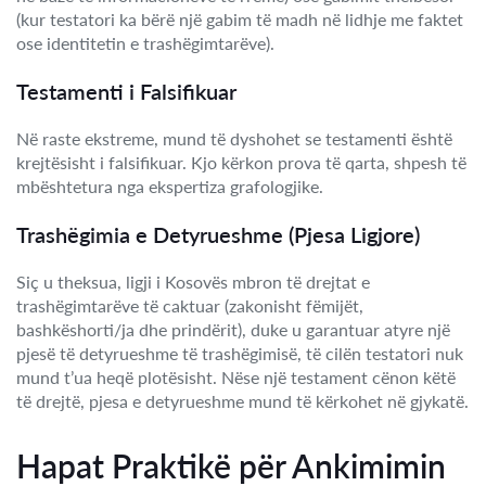
(kur testatori ka bërë një gabim të madh në lidhje me faktet
ose identitetin e trashëgimtarëve).
Testamenti i Falsifikuar
Në raste ekstreme, mund të dyshohet se testamenti është
krejtësisht i falsifikuar. Kjo kërkon prova të qarta, shpesh të
mbështetura nga ekspertiza grafologjike.
Trashëgimia e Detyrueshme (Pjesa Ligjore)
Siç u theksua, ligji i Kosovës mbron të drejtat e
trashëgimtarëve të caktuar (zakonisht fëmijët,
bashkëshorti/ja dhe prindërit), duke u garantuar atyre një
pjesë të detyrueshme të trashëgimisë, të cilën testatori nuk
mund t’ua heqë plotësisht. Nëse një testament cënon këtë
të drejtë, pjesa e detyrueshme mund të kërkohet në gjykatë.
Hapat Praktikë për Ankimimin