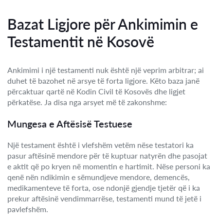
Bazat Ligjore për Ankimimin e
Testamentit në Kosovë
Ankimimi i një testamenti nuk është një veprim arbitrar; ai
duhet të bazohet në arsye të forta ligjore. Këto baza janë
përcaktuar qartë në Kodin Civil të Kosovës dhe ligjet
përkatëse. Ja disa nga arsyet më të zakonshme:
Mungesa e Aftësisë Testuese
Një testament është i vlefshëm vetëm nëse testatori ka
pasur aftësinë mendore për të kuptuar natyrën dhe pasojat
e aktit që po kryen në momentin e hartimit. Nëse personi ka
qenë nën ndikimin e sëmundjeve mendore, demencës,
medikamenteve të forta, ose ndonjë gjendje tjetër që i ka
prekur aftësinë vendimmarrëse, testamenti mund të jetë i
pavlefshëm.