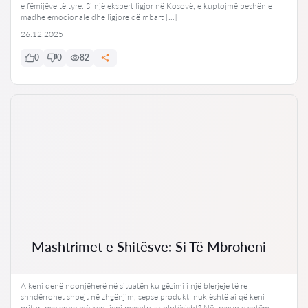
e fëmijëve të tyre. Si një ekspert ligjor në Kosovë, e kuptojmë peshën e
madhe emocionale dhe ligjore që mbart […]
26.12.2025
0
0
82
Mashtrimet e Shitësve: Si Të Mbroheni
A keni qenë ndonjëherë në situatën ku gëzimi i një blerjeje të re
shndërrohet shpejt në zhgënjim, sepse produkti nuk është ai që keni
pritur, ose edhe më keq, jeni mashtruar plotësisht? Në tregun e sotëm,