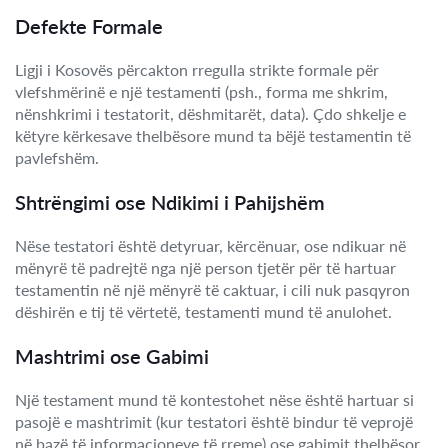
Defekte Formale
Ligji i Kosovës përcakton rregulla strikte formale për
vlefshmërinë e një testamenti (psh., forma me shkrim,
nënshkrimi i testatorit, dëshmitarët, data). Çdo shkelje e
këtyre kërkesave thelbësore mund ta bëjë testamentin të
pavlefshëm.
Shtrëngimi ose Ndikimi i Pahijshëm
Nëse testatori është detyruar, kërcënuar, ose ndikuar në
mënyrë të padrejtë nga një person tjetër për të hartuar
testamentin në një mënyrë të caktuar, i cili nuk pasqyron
dëshirën e tij të vërtetë, testamenti mund të anulohet.
Mashtrimi ose Gabimi
Një testament mund të kontestohet nëse është hartuar si
pasojë e mashtrimit (kur testatori është bindur të veprojë
në bazë të informacioneve të rreme) ose gabimit thelbësor