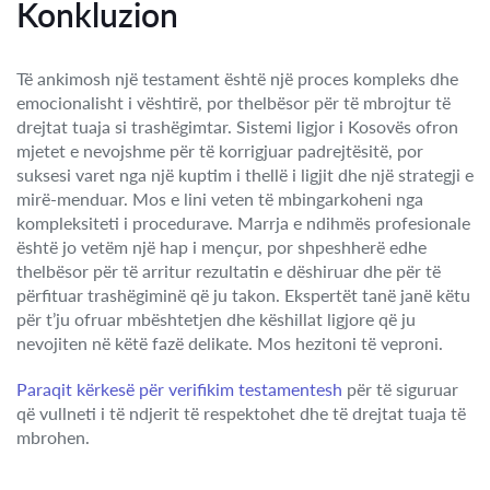
Konkluzion
Të ankimosh një testament është një proces kompleks dhe
emocionalisht i vështirë, por thelbësor për të mbrojtur të
drejtat tuaja si trashëgimtar. Sistemi ligjor i Kosovës ofron
mjetet e nevojshme për të korrigjuar padrejtësitë, por
suksesi varet nga një kuptim i thellë i ligjit dhe një strategji e
mirë-menduar. Mos e lini veten të mbingarkoheni nga
kompleksiteti i procedurave. Marrja e ndihmës profesionale
është jo vetëm një hap i mençur, por shpeshherë edhe
thelbësor për të arritur rezultatin e dëshiruar dhe për të
përfituar trashëgiminë që ju takon. Ekspertët tanë janë këtu
për t’ju ofruar mbështetjen dhe këshillat ligjore që ju
nevojiten në këtë fazë delikate. Mos hezitoni të veproni.
Paraqit kërkesë për verifikim testamentesh
për të siguruar
që vullneti i të ndjerit të respektohet dhe të drejtat tuaja të
mbrohen.