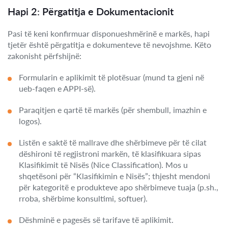
Hapi 2: Përgatitja e Dokumentacionit
Pasi të keni konfirmuar disponueshmërinë e markës, hapi
tjetër është përgatitja e dokumenteve të nevojshme. Këto
zakonisht përfshijnë:
Formularin e aplikimit të plotësuar (mund ta gjeni në
ueb-faqen e APPI-së).
Paraqitjen e qartë të markës (për shembull, imazhin e
logos).
Listën e saktë të mallrave dhe shërbimeve për të cilat
dëshironi të regjistroni markën, të klasifikuara sipas
Klasifikimit të Nisës (Nice Classification). Mos u
shqetësoni për “Klasifikimin e Nisës”; thjesht mendoni
për kategoritë e produkteve apo shërbimeve tuaja (p.sh.,
rroba, shërbime konsultimi, softuer).
Dëshminë e pagesës së tarifave të aplikimit.