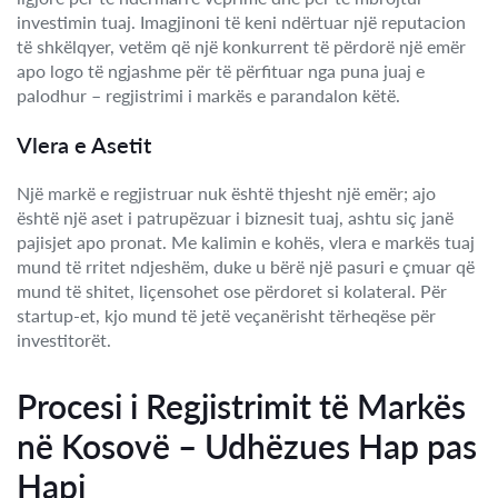
investimin tuaj. Imagjinoni të keni ndërtuar një reputacion
të shkëlqyer, vetëm që një konkurrent të përdorë një emër
apo logo të ngjashme për të përfituar nga puna juaj e
palodhur – regjistrimi i markës e parandalon këtë.
Vlera e Asetit
Një markë e regjistruar nuk është thjesht një emër; ajo
është një aset i patrupëzuar i biznesit tuaj, ashtu siç janë
pajisjet apo pronat. Me kalimin e kohës, vlera e markës tuaj
mund të rritet ndjeshëm, duke u bërë një pasuri e çmuar që
mund të shitet, liçensohet ose përdoret si kolateral. Për
startup-et, kjo mund të jetë veçanërisht tërheqëse për
investitorët.
Procesi i Regjistrimit të Markës
në Kosovë – Udhëzues Hap pas
Hapi