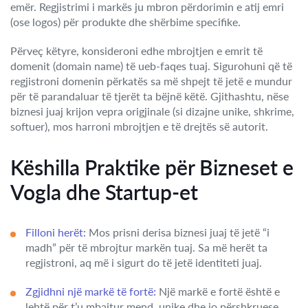
emër. Regjistrimi i markës ju mbron përdorimin e atij emri
(ose logos) për produkte dhe shërbime specifike.
Përveç këtyre, konsideroni edhe mbrojtjen e emrit të
domenit (domain name) të ueb-faqes tuaj. Sigurohuni që të
regjistroni domenin përkatës sa më shpejt të jetë e mundur
për të parandaluar të tjerët ta bëjnë këtë. Gjithashtu, nëse
biznesi juaj krijon vepra origjinale (si dizajne unike, shkrime,
softuer), mos harroni mbrojtjen e të drejtës së autorit.
Këshilla Praktike për Bizneset e
Vogla dhe Startup-et
Filloni herët:
Mos prisni derisa biznesi juaj të jetë “i
madh” për të mbrojtur markën tuaj. Sa më herët ta
regjistroni, aq më i sigurt do të jetë identiteti juaj.
Zgjidhni një markë të fortë:
Një markë e fortë është e
lehtë për t’u mbajtur mend, unike dhe jo përshkruese