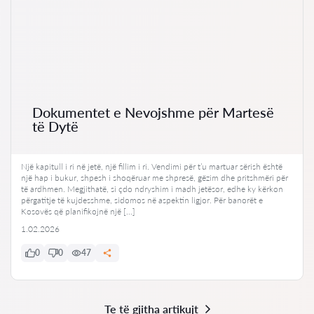
Dokumentet e Nevojshme për Martesë
të Dytë
Një kapitull i ri në jetë, një fillim i ri. Vendimi për t’u martuar sërish është
një hap i bukur, shpesh i shoqëruar me shpresë, gëzim dhe pritshmëri për
të ardhmen. Megjithatë, si çdo ndryshim i madh jetësor, edhe ky kërkon
përgatitje të kujdesshme, sidomos në aspektin ligjor. Për banorët e
Kosovës që planifikojnë një […]
1.02.2026
0
0
47
Te të gjitha artikujt