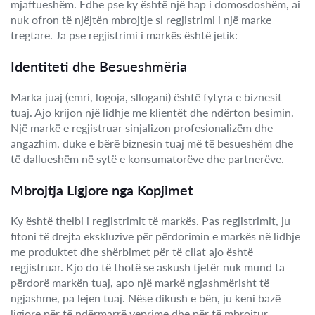
mjaftueshëm. Edhe pse ky është një hap i domosdoshëm, ai
nuk ofron të njëjtën mbrojtje si regjistrimi i një marke
tregtare. Ja pse regjistrimi i markës është jetik:
Identiteti dhe Besueshmëria
Marka juaj (emri, logoja, sllogani) është fytyra e biznesit
tuaj. Ajo krijon një lidhje me klientët dhe ndërton besimin.
Një markë e regjistruar sinjalizon profesionalizëm dhe
angazhim, duke e bërë biznesin tuaj më të besueshëm dhe
të dallueshëm në sytë e konsumatorëve dhe partnerëve.
Mbrojtja Ligjore nga Kopjimet
Ky është thelbi i regjistrimit të markës. Pas regjistrimit, ju
fitoni të drejta ekskluzive për përdorimin e markës në lidhje
me produktet dhe shërbimet për të cilat ajo është
regjistruar. Kjo do të thotë se askush tjetër nuk mund ta
përdorë markën tuaj, apo një markë ngjashmërisht të
ngjashme, pa lejen tuaj. Nëse dikush e bën, ju keni bazë
ligjore për të ndërmarrë veprime dhe për të mbrojtur