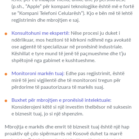
(p.sh., “Apple” për kompani teknologjike është më e fortë
se “Kompani Telefoni Celularësh”). Kjo e bën më të lehtë
regjistrimin dhe mbrojtjen e saj.
Konsultohuni me ekspertë:
Nëse procesi ju duket i
ndërlikuar, mos hezitoni të kërkoni ndihmë nga avokatë
ose agjentë të specializuar në pronësinë industriale.
Këshillat e tyre mund të jenë të paçmueshme dhe t’ju
shpëtojnë nga gabimet e kushtueshme.
Monitoroni markën tuaj:
Edhe pas regjistrimit, është
mirë të jeni vigjilentë dhe të monitoroni tregun për
përdorime të paautorizuara të markës suaj.
Buxhet për mbrojtjen e pronësisë intelektuale:
Konsiderojeni këtë si një investim thelbësor në suksesin
e biznesit tuaj, jo si një shpenzim.
Mbrojtja e markës dhe emrit të biznesit tuaj është një hap
proaktiv që çdo sipërmarrës në Kosovë duhet ta marrë