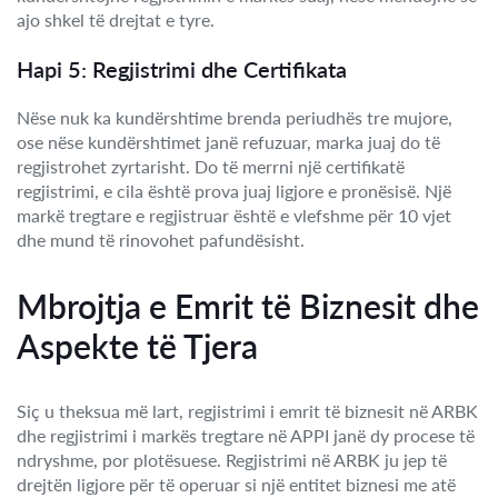
ajo shkel të drejtat e tyre.
Hapi 5: Regjistrimi dhe Certifikata
Nëse nuk ka kundërshtime brenda periudhës tre mujore,
ose nëse kundërshtimet janë refuzuar, marka juaj do të
regjistrohet zyrtarisht. Do të merrni një certifikatë
regjistrimi, e cila është prova juaj ligjore e pronësisë. Një
markë tregtare e regjistruar është e vlefshme për 10 vjet
dhe mund të rinovohet pafundësisht.
Mbrojtja e Emrit të Biznesit dhe
Aspekte të Tjera
Siç u theksua më lart, regjistrimi i emrit të biznesit në ARBK
dhe regjistrimi i markës tregtare në APPI janë dy procese të
ndryshme, por plotësuese. Regjistrimi në ARBK ju jep të
drejtën ligjore për të operuar si një entitet biznesi me atë