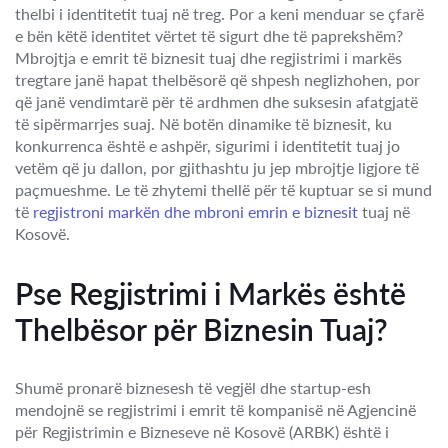
thelbi i identitetit tuaj në treg. Por a keni menduar se çfarë
e bën këtë identitet vërtet të sigurt dhe të paprekshëm?
Mbrojtja e emrit të biznesit tuaj dhe regjistrimi i markës
tregtare janë hapat thelbësorë që shpesh neglizhohen, por
që janë vendimtarë për të ardhmen dhe suksesin afatgjatë
të sipërmarrjes suaj. Në botën dinamike të biznesit, ku
konkurrenca është e ashpër, sigurimi i identitetit tuaj jo
vetëm që ju dallon, por gjithashtu ju jep mbrojtje ligjore të
paçmueshme. Le të zhytemi thellë për të kuptuar se si mund
të
regjistroni markën dhe mbroni emrin e biznesit
tuaj në
Kosovë.
Pse Regjistrimi i Markës është
Thelbësor për Biznesin Tuaj?
Shumë pronarë biznesesh të vegjël dhe startup-esh
mendojnë se regjistrimi i emrit të kompanisë në Agjencinë
për Regjistrimin e Bizneseve në Kosovë (ARBK) është i