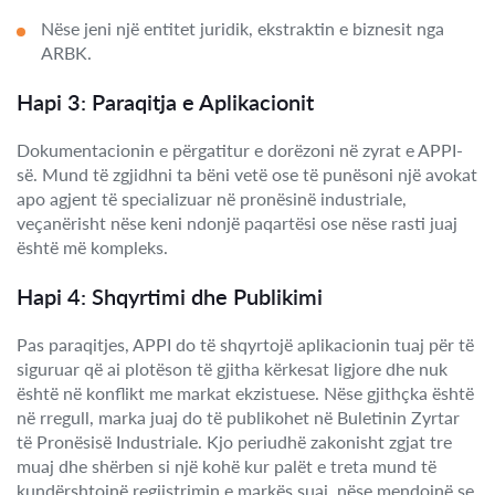
Nëse jeni një entitet juridik, ekstraktin e biznesit nga
ARBK.
Hapi 3: Paraqitja e Aplikacionit
Dokumentacionin e përgatitur e dorëzoni në zyrat e APPI-
së. Mund të zgjidhni ta bëni vetë ose të punësoni një avokat
apo agjent të specializuar në pronësinë industriale,
veçanërisht nëse keni ndonjë paqartësi ose nëse rasti juaj
është më kompleks.
Hapi 4: Shqyrtimi dhe Publikimi
Pas paraqitjes, APPI do të shqyrtojë aplikacionin tuaj për të
siguruar që ai plotëson të gjitha kërkesat ligjore dhe nuk
është në konflikt me markat ekzistuese. Nëse gjithçka është
në rregull, marka juaj do të publikohet në Buletinin Zyrtar
të Pronësisë Industriale. Kjo periudhë zakonisht zgjat tre
muaj dhe shërben si një kohë kur palët e treta mund të
kundërshtojnë regjistrimin e markës suaj, nëse mendojnë se