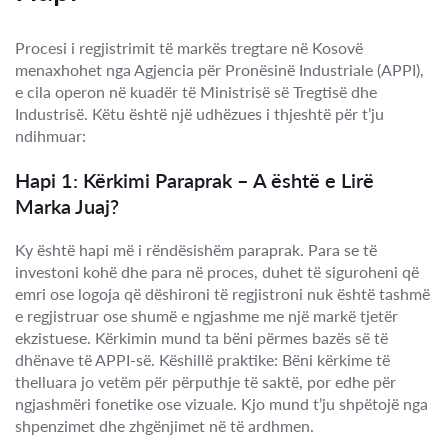
Procesi i regjistrimit të markës tregtare në Kosovë
menaxhohet nga Agjencia për Pronësinë Industriale (APPI),
e cila operon në kuadër të Ministrisë së Tregtisë dhe
Industrisë. Këtu është një udhëzues i thjeshtë për t’ju
ndihmuar:
Hapi 1: Kërkimi Paraprak – A është e Lirë
Marka Juaj?
Ky është hapi më i rëndësishëm paraprak. Para se të
investoni kohë dhe para në proces, duhet të siguroheni që
emri ose logoja që dëshironi të regjistroni nuk është tashmë
e regjistruar ose shumë e ngjashme me një markë tjetër
ekzistuese. Kërkimin mund ta bëni përmes bazës së të
dhënave të APPI-së. Këshillë praktike: Bëni kërkime të
thelluara jo vetëm për përputhje të saktë, por edhe për
ngjashmëri fonetike ose vizuale. Kjo mund t’ju shpëtojë nga
shpenzimet dhe zhgënjimet në të ardhmen.