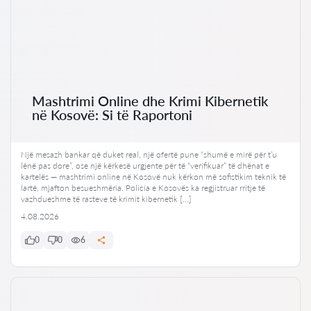
Mashtrimi Online dhe Krimi Kibernetik
në Kosovë: Si të Raportoni
Një mesazh bankar që duket real, një ofertë pune “shumë e mirë për t’u
lënë pas dore”, ose një kërkesë urgjente për të “verifikuar” të dhënat e
kartelës — mashtrimi online në Kosovë nuk kërkon më sofistikim teknik të
lartë, mjafton besueshmëria. Policia e Kosovës ka regjistruar rritje të
vazhdueshme të rasteve të krimit kibernetik […]
4.08.2026
0
0
6