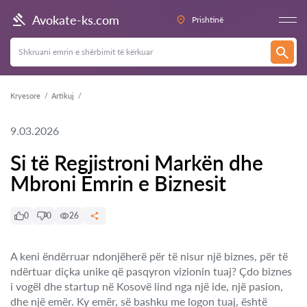
Avokate-ks.com
Prishtinë
Kryesore
Artikuj
9.03.2026
Si të Regjistroni Markën dhe
Mbroni Emrin e Biznesit
0
0
26
A keni ëndërruar ndonjëherë për të nisur një biznes, për të
ndërtuar diçka unike që pasqyron vizionin tuaj? Çdo biznes
i vogël dhe startup në Kosovë lind nga një ide, një pasion,
dhe një emër. Ky emër, së bashku me logon tuaj, është