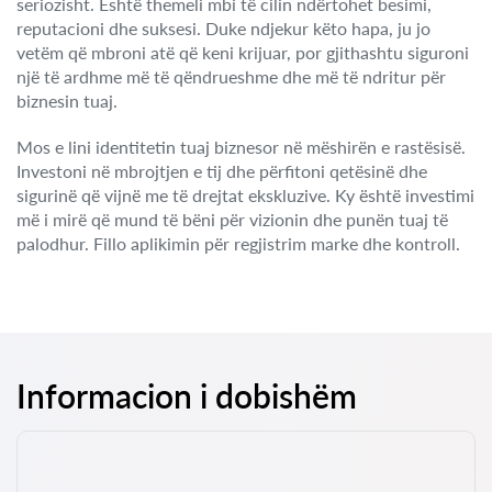
seriozisht. Është themeli mbi të cilin ndërtohet besimi,
reputacioni dhe suksesi. Duke ndjekur këto hapa, ju jo
vetëm që mbroni atë që keni krijuar, por gjithashtu siguroni
një të ardhme më të qëndrueshme dhe më të ndritur për
biznesin tuaj.
Mos e lini identitetin tuaj biznesor në mëshirën e rastësisë.
Investoni në mbrojtjen e tij dhe përfitoni qetësinë dhe
sigurinë që vijnë me të drejtat ekskluzive. Ky është investimi
më i mirë që mund të bëni për vizionin dhe punën tuaj të
palodhur. Fillo aplikimin për regjistrim marke dhe kontroll.
Informacion i dobishëm