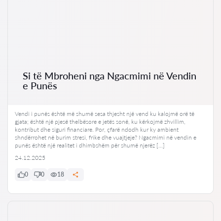
Si të Mbroheni nga Ngacmimi në Vendin
e Punës
Vendi i punës është më shumë sesa thjesht një vend ku kalojmë orë të
gjata; është një pjesë thelbësore e jetës sonë, ku kërkojmë zhvillim,
kontribut dhe siguri financiare. Por, çfarë ndodh kur ky ambient
shndërrohet në burim stresi, frike dhe vuajtjeje? Ngacmimi në vendin e
punës është një realitet i dhimbshëm për shumë njerëz […]
24.12.2025
0
0
18