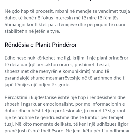
Në çdo hap të procesit, mbani në mendje se vendimet tuaja
duhet të kenë në fokus interesin më të mirë të fëmijës.
Shmangni konfliktet para fëmijëve dhe përpiquni të ruani
stabilitetin në jetën e tyre.
Rëndësia e Planit Prindëror
Edhe nëse nuk kërkohet me ligj, krijimi i një plani prindëror
të detajuar (që përcakton oraret, pushimet, festat,
shpenzimet dhe mënyrën e komunikimit) mund të
parandalojë shumë mosmarrëveshje në të ardhmen dhe t’i
japë fëmijës një ndjenjë sigurie.
Përcaktimi i kujdestarisë është një hap i rëndësishëm dhe
shpesh i ngarkuar emocionalisht, por me informacionin e
duhur dhe mbështetjen profesionale, ju mund të siguroni
një të ardhme të qëndrueshme dhe të lumtur për fëmijët
tuaj. Në këto momente delikate, të keni një udhëzues ligjor
pranë jush është thelbësore. Ne jemi këtu për t’ju ndihmuar