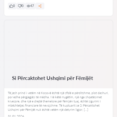
0
0
47
Si Përcaktohet Ushqimi për Fëmijët
Të jesh prind i vetëm në Kosovë është një sfidë e përditshme, plot dashuri,
por edhe përgjegjësi të mëdha. Në këtë rrugëtim, një nga shqetësimet
kryesore, dhe një e drejtë themelore për fëmijën tuaj, është sigurimi i
mbështetjes financiare të nevojshme. Të kuptuarit se Si Përcaktohet
Ushqimi për Fëmijët nuk është vetëm një detyrim ligjor, […]
31.01.2026