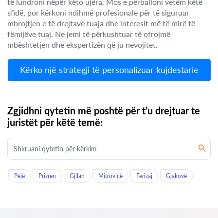
të lundroni nëpër këto ujëra. Mos e përballoni vetëm këtë
sfidë, por kërkoni ndihmë profesionale për të siguruar
mbrojtjen e të drejtave tuaja dhe interesit më të mirë të
fëmijëve tuaj. Ne jemi të përkushtuar të ofrojmë
mbështetjen dhe ekspertizën që ju nevojitet.
Kërko një strategji të personalizuar kujdestarie
Zgjidhni qytetin më poshtë për t’u drejtuar te
juristët për këtë temë:
Pejë
Prizren
Gjilan
Mitrovicë
Ferizaj
Gjakovë