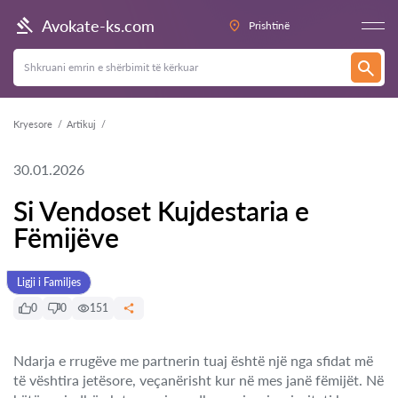
Avokate-ks.com
Prishtinë
Kryesore
Artikuj
30.01.2026
Si Vendoset Kujdestaria e
Fëmijëve
Ligji i Familjes
0
0
151
Ndarja e rrugëve me partnerin tuaj është një nga sfidat më
të vështira jetësore, veçanërisht kur në mes janë fëmijët. Në