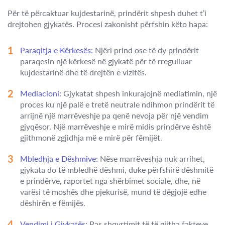
Për të përcaktuar kujdestarinë, prindërit shpesh duhet t’i
drejtohen gjykatës. Procesi zakonisht përfshin këto hapa:
Paraqitja e Kërkesës:
Njëri prind ose të dy prindërit
paraqesin një kërkesë në gjykatë për të rregulluar
kujdestarinë dhe të drejtën e vizitës.
Mediacioni:
Gjykatat shpesh inkurajojnë mediatimin, një
proces ku një palë e tretë neutrale ndihmon prindërit të
arrijnë një marrëveshje pa qenë nevoja për një vendim
gjyqësor. Një marrëveshje e mirë midis prindërve është
gjithmonë zgjidhja më e mirë për fëmijët.
Mbledhja e Dëshmive:
Nëse marrëveshja nuk arrihet,
gjykata do të mbledhë dëshmi, duke përfshirë dëshmitë
e prindërve, raportet nga shërbimet sociale, dhe, në
varësi të moshës dhe pjekurisë, mund të dëgjojë edhe
dëshirën e fëmijës.
Vendimi i Gjykatës:
Pas shqyrtimit të të gjitha fakteve,