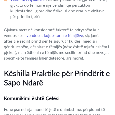
gjykata do të marrë një vendim që përcakton
kujdestarinë ligjore dhe fizike, si dhe orarin e vizitave
për prindin tjetër.
Gjykata merr në konsideratë faktorë të ndryshëm kur
vendos se
si vendoset kujdestaria e fëmijëve
, siç janë:
aftësia e secilit prind për të siguruar kujdes, mjedisi i
qëndrueshëm, dëshirat e fëmijës (nëse është mjaftueshëm i
pjekur), marrëdhënia e fëmijës me secilin prind dhe nevojat
specifike të fëmijës (shëndetësore, arsimore).
Këshilla Praktike për Prindërit e
Sapo Ndarë
Komunikimi është Çelësi
Edhe pse ndarja mund të jetë e dhimbshme, përpiquni të
mbani një komunikim të qytetëruar dhe të fokusuar te