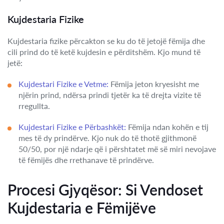
Kujdestaria Fizike
Kujdestaria fizike përcakton se ku do të jetojë fëmija dhe
cili prind do të ketë kujdesin e përditshëm. Kjo mund të
jetë:
Kujdestari Fizike e Vetme:
Fëmija jeton kryesisht me
njërin prind, ndërsa prindi tjetër ka të drejta vizite të
rregullta.
Kujdestari Fizike e Përbashkët:
Fëmija ndan kohën e tij
mes të dy prindërve. Kjo nuk do të thotë gjithmonë
50/50, por një ndarje që i përshtatet më së miri nevojave
të fëmijës dhe rrethanave të prindërve.
Procesi Gjyqësor: Si Vendoset
Kujdestaria e Fëmijëve