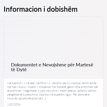
Informacion i dobishëm
Dokumentet e Nevojshme për Martesë
të Dytë
Një kapitull i ri në jetë, një fillim i ri. Vendimi për t’u martuar sërish është
një hap i bukur, shpesh i shoqëruar me shpresë, gëzim dhe pritshmëri për
të ardhmen. Megjithatë, si çdo ndryshim i madh jetësor, edhe ky kërkon
përgatitje të kujdesshme, sidomos në aspektin ligjor. Për banorët e
Kosovës që planifikojnë një […]
1.02.2026