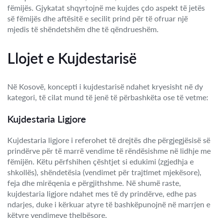
fëmijës. Gjykatat shqyrtojnë me kujdes çdo aspekt të jetës
së fëmijës dhe aftësitë e secilit prind për të ofruar një
mjedis të shëndetshëm dhe të qëndrueshëm.
Llojet e Kujdestarisë
Në Kosovë, koncepti i kujdestarisë ndahet kryesisht në dy
kategori, të cilat mund të jenë të përbashkëta ose të vetme:
Kujdestaria Ligjore
Kujdestaria ligjore i referohet të drejtës dhe përgjegjësisë së
prindërve për të marrë vendime të rëndësishme në lidhje me
fëmijën. Këtu përfshihen çështjet si edukimi (zgjedhja e
shkollës), shëndetësia (vendimet për trajtimet mjekësore),
feja dhe mirëqenia e përgjithshme. Në shumë raste,
kujdestaria ligjore ndahet mes të dy prindërve, edhe pas
ndarjes, duke i kërkuar atyre të bashkëpunojnë në marrjen e
këtyre vendimeve thelbësore.