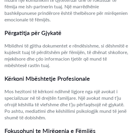
fëmija me ish-partnerin tuaj. Një marrëdhënie
bashkëpunuese prindërore është thelbësore për mirëqenien
emocionale të fëmijës.
Përgatitja për Gjykatë
Mblidhni të gjitha dokumentet e rëndësishme, si dëshmitë e
kujdesit tuaj të përditshëm për fëmijën, të dhënat shkollore,
mjekësore dhe çdo informacion tjetër që mund të
mbështesë rastin tuaj.
Kërkoni Mbështetje Profesionale
Mos hezitoni të kërkoni ndihmë ligjore nga një avokat i
specializuar në të drejtën familjare. Një avokat mund t’ju
ofrojë këshilla të vlefshme dhe t’ju përfaqësojë në gjykatë.
Po ashtu, mediatimi dhe këshillimi psikologjik mund të jenë
shumë të dobishëm.
Fokusohuni te Mirëqenia e Fëmijës