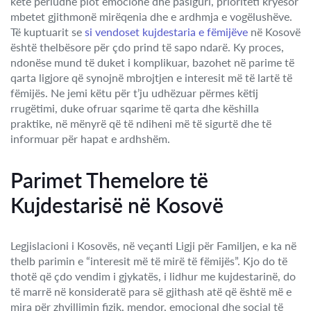
këtë periudhë plot emocione dhe pasiguri, prioriteti kryesor
mbetet gjithmonë mirëqenia dhe e ardhmja e vogëlushëve.
Të kuptuarit se
si vendoset kujdestaria e fëmijëve
në Kosovë
është thelbësore për çdo prind të sapo ndarë. Ky proces,
ndonëse mund të duket i komplikuar, bazohet në parime të
qarta ligjore që synojnë mbrojtjen e interesit më të lartë të
fëmijës. Ne jemi këtu për t’ju udhëzuar përmes këtij
rrugëtimi, duke ofruar sqarime të qarta dhe këshilla
praktike, në mënyrë që të ndiheni më të sigurtë dhe të
informuar për hapat e ardhshëm.
Parimet Themelore të
Kujdestarisë në Kosovë
Legjislacioni i Kosovës, në veçanti Ligji për Familjen, e ka në
thelb parimin e “interesit më të mirë të fëmijës”. Kjo do të
thotë që çdo vendim i gjykatës, i lidhur me kujdestarinë, do
të marrë në konsideratë para së gjithash atë që është më e
mira për zhvillimin fizik, mendor, emocional dhe social të