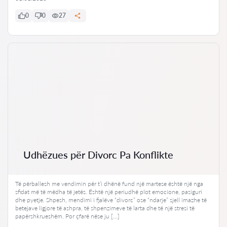
0
0
27
Udhëzues për Divorc Pa Konflikte
Të përballesh me vendimin për t’i dhënë fund një martese është një nga
sfidat më të mëdha të jetës. Është një periudhë plot emocione, pasiguri
dhe pyetje. Shpesh, mendimi i fjalëve “divorc” ose “ndarje” sjell imazhe të
betejave ligjore të ashpra, të shpenzimeve të larta dhe të një stresi të
papërshkrueshëm. Por çfarë nëse ju […]