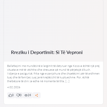
Rreziku i Deportimit: Si Të Veproni
Ballafaqimi me mundësinë e largimit të detyruar nga Kosova është një prej
situatave më të vështira dhe stresuese që mund të përjetojë dikush.
Ndjenja e pasigurisë, frika nga e panjohura dhe shqetësimi për të ardhmen
tuaj dhe të familjes suaj janë krejtësisht të kuptueshme. Por, është
thelbësore të dini se edhe në momente të tilla, […]
4.02.2026
0
0
24