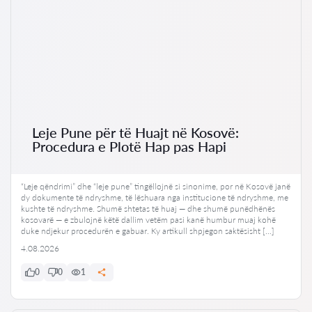
Leje Pune për të Huajt në Kosovë:
Procedura e Plotë Hap pas Hapi
“Leje qëndrimi” dhe “leje pune” tingëllojnë si sinonime, por në Kosovë janë
dy dokumente të ndryshme, të lëshuara nga institucione të ndryshme, me
kushte të ndryshme. Shumë shtetas të huaj — dhe shumë punëdhënës
kosovarë — e zbulojnë këtë dallim vetëm pasi kanë humbur muaj kohë
duke ndjekur procedurën e gabuar. Ky artikull shpjegon saktësisht […]
4.08.2026
0
0
1