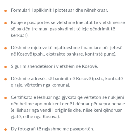
Formulari i aplikimit i plotësuar dhe nënshkruar.
Kopje e pasaportës së vlefshme (me afat të vlefshmërisë
së paktën tre muaj pas skadimit të leje qëndrimit të
kërkuar).
Dëshmi e mjeteve të mjaftueshme financiare për jetesë
në Kosovë (p.sh., ekstrakte bankare, kontratë pune).
Sigurim shëndetësor i vlefshëm në Kosovë.
Dëshmi e adresës së banimit në Kosovë (p.sh., kontratë
qiraje, vërtetim nga komuna).
Certifikata e lëshuar nga gjykata që vërteton se nuk jeni
nën hetime apo nuk keni qenë i dënuar për vepra penale
(e lëshuar nga vendi i origjinës dhe, nëse keni qëndruar
gjatë, edhe nga Kosova).
Dy fotografi të ngjashme me pasaportën.