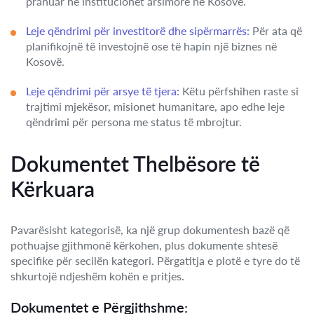
pranuar në institucionet arsimore në Kosovë.
Leje qëndrimi për investitorë dhe sipërmarrës:
Për ata që
planifikojnë të investojnë ose të hapin një biznes në
Kosovë.
Leje qëndrimi për arsye të tjera:
Këtu përfshihen raste si
trajtimi mjekësor, misionet humanitare, apo edhe leje
qëndrimi për persona me status të mbrojtur.
Dokumentet Thelbësore të
Kërkuara
Pavarësisht kategorisë, ka një grup dokumentesh bazë që
pothuajse gjithmonë kërkohen, plus dokumente shtesë
specifike për secilën kategori. Përgatitja e plotë e tyre do të
shkurtojë ndjeshëm kohën e pritjes.
Dokumentet e Përgjithshme: