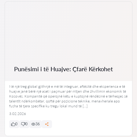
Punësimi i të Huajve: Çfarë Kërkohet
Në një treg global gjithnjë e më të integruar, aftësitë dhe eksperienca e të
huajve janë bërë një aset i paçmuar për rritjen dhe zhvillimin ekonomik të
Kosovës. Kompanitë që operojnë këtu e kuptojnë rëndësinë e tërheqjes së
talentit ndërkombëtar, qoftë për pozicione teknike, menaxheriale apo
fusha të tjera specifike ku tregu lokal mund të […]
3.02.2026
0
0
36