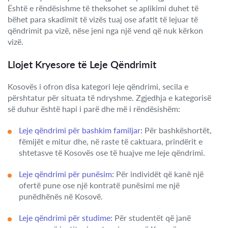
Është e rëndësishme të theksohet se aplikimi duhet të
bëhet para skadimit të vizës tuaj ose afatit të lejuar të
qëndrimit pa vizë, nëse jeni nga një vend që nuk kërkon
vizë.
Llojet Kryesore të Leje Qëndrimit
Kosovës i ofron disa kategori leje qëndrimi, secila e
përshtatur për situata të ndryshme. Zgjedhja e kategorisë
së duhur është hapi i parë dhe më i rëndësishëm:
Leje qëndrimi për bashkim familjar:
Për bashkëshortët,
fëmijët e mitur dhe, në raste të caktuara, prindërit e
shtetasve të Kosovës ose të huajve me leje qëndrimi.
Leje qëndrimi për punësim:
Për individët që kanë një
ofertë pune ose një kontratë punësimi me një
punëdhënës në Kosovë.
Leje qëndrimi për studime:
Për studentët që janë