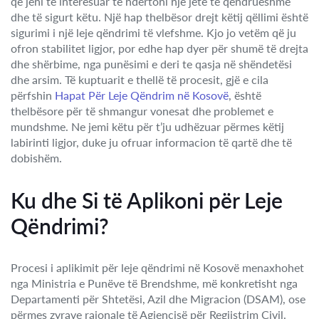
që jeni të interesuar të ndërtoni një jetë të qëndrueshme
dhe të sigurt këtu. Një hap thelbësor drejt këtij qëllimi është
sigurimi i një leje qëndrimi të vlefshme. Kjo jo vetëm që ju
ofron stabilitet ligjor, por edhe hap dyer për shumë të drejta
dhe shërbime, nga punësimi e deri te qasja në shëndetësi
dhe arsim. Të kuptuarit e thellë të procesit, gjë e cila
përfshin
Hapat Për Leje Qëndrim në Kosovë
, është
thelbësore për të shmangur vonesat dhe problemet e
mundshme. Ne jemi këtu për t’ju udhëzuar përmes këtij
labirinti ligjor, duke ju ofruar informacion të qartë dhe të
dobishëm.
Ku dhe Si të Aplikoni për Leje
Qëndrimi?
Procesi i aplikimit për leje qëndrimi në Kosovë menaxhohet
nga Ministria e Punëve të Brendshme, më konkretisht nga
Departamenti për Shtetësi, Azil dhe Migracion (DSAM), ose
përmes zyrave rajonale të Agjencisë për Regjistrim Civil.