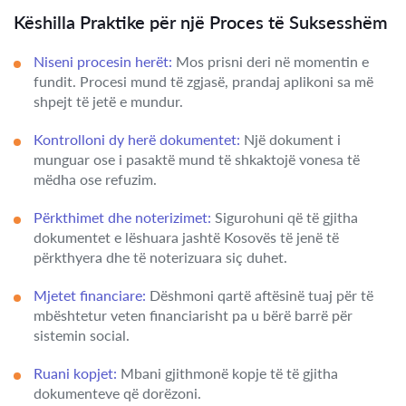
Këshilla Praktike për një Proces të Suksesshëm
Niseni procesin herët:
Mos prisni deri në momentin e
fundit. Procesi mund të zgjasë, prandaj aplikoni sa më
shpejt të jetë e mundur.
Kontrolloni dy herë dokumentet:
Një dokument i
munguar ose i pasaktë mund të shkaktojë vonesa të
mëdha ose refuzim.
Përkthimet dhe noterizimet:
Sigurohuni që të gjitha
dokumentet e lëshuara jashtë Kosovës të jenë të
përkthyera dhe të noterizuara siç duhet.
Mjetet financiare:
Dëshmoni qartë aftësinë tuaj për të
mbështetur veten financiarisht pa u bërë barrë për
sistemin social.
Ruani kopjet:
Mbani gjithmonë kopje të të gjitha
dokumenteve që dorëzoni.