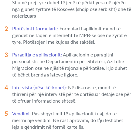
Shumë prej tyre duhet të jenë të përkthyera në njërën
nga gjuhët zyrtare të Kosovës (shqip ose serbisht) dhe të
noterizuara.
Plotësimi i formularit:
Formulari i aplikimit mund të
gjendet në faqen e internetit të MPB-së ose në zyrat e
tyre. Plotësojeni me kujdes dhe saktësi.
Paraqitja e aplikacionit:
Aplikacionin e paraqitni
personalisht në Departamentin për Shtetësi, Azil dhe
Migracion ose në njësitë rajonale përkatëse. Kjo duhet
të bëhet brenda afateve ligjore.
Intervista (nëse kërkohet):
Në disa raste, mund të
thirreni për një intervistë për të qartësuar detaje ose për
të ofruar informacione shtesë.
Vendimi:
Pas shqyrtimit të aplikacionit tuaj, do të
merrni një vendim. Në rast aprovimi, do t’ju lëshohet
leja e qëndrimit në formë kartelës.