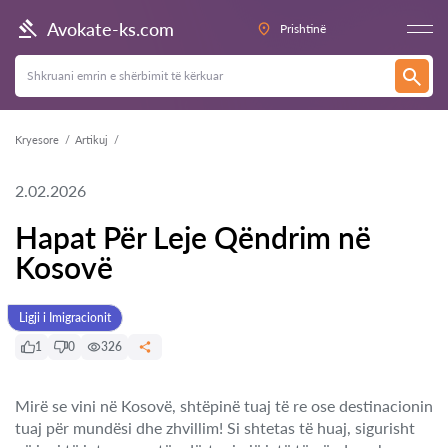
Avokate-ks.com
Prishtinë
Kryesore
Artikuj
2.02.2026
Hapat Për Leje Qëndrim në
Kosovë
Ligji i Imigracionit
1
0
326
Mirë se vini në Kosovë, shtëpinë tuaj të re ose destinacionin
tuaj për mundësi dhe zhvillim! Si shtetas të huaj, sigurisht