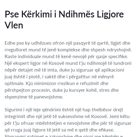
Pse Kërkimi i Ndihmës Ligjore
Vlen
Edhe pse ky udhëzues ofron një pasqyrë të qartë, ligjet dhe
rregulloret mund të jenë komplekse dhe shpesh ndryshojnë.
Raste individuale mund të kenë nevojë për qasje specifike.
Një ekspert ligjor në Kosovë mund t’ju ndihmojë të lundroni
nëpër detajet më të imta, duke ju siguruar që aplikacioni
juaj është i plotë, i saktë dhe i përgatitur në mënyrë
optimale. Kjo minimizon rrezikun e refuzimit dhe
përshpejton procesin, duke ju kursyer kohë, stres dhe
shpenzime të panevojshme.
Sigurimi i një leje qëndrimi është një hap thelbësor drejt
integrimit dhe një jetë të suksesshme në Kosovë. Jemi këtu
për t’ju ofruar mbështetjen e nevojshme dhe për të siguruar
që rruga juaj ligjore të jetë sa më e qetë dhe efikase.
Shmangni gabimet e zakonshme dhe nisni me këmbën e