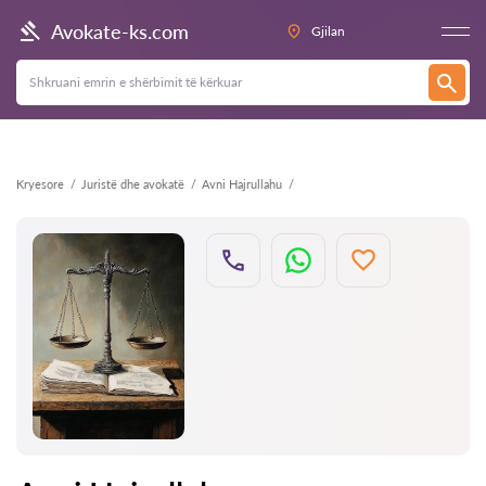
Kthehu
Avokate-ks.com
Gjilan
Kryesore
Juristë dhe avokatë
Avni Hajrullahu