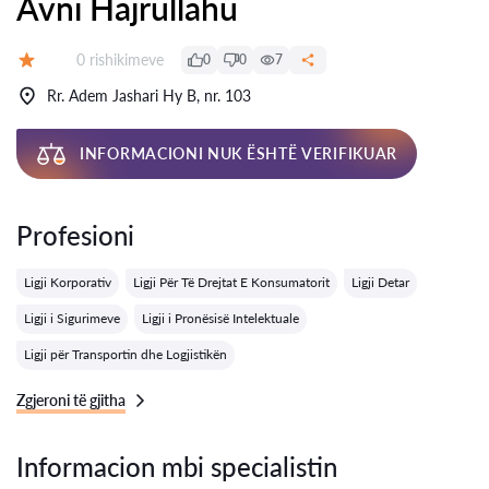
Avni Hajrullahu
Rishikime:
0 rishikimeve
0
0
7
Vlerësimi:
Rr. Adem Jashari Hy B, nr. 103
INFORMACIONI NUK ËSHTË VERIFIKUAR
Profesioni
Ligji Korporativ
Ligji Për Të Drejtat E Konsumatorit
Ligji Detar
Ligji i Sigurimeve
Ligji i Pronësisë Intelektuale
Ligji për Transportin dhe Logjistikën
Zgjeroni të gjitha
Informacion mbi specialistin