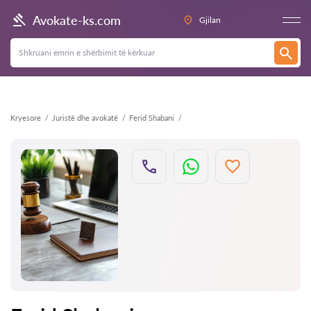
Kthehu
Avokate-ks.com
Gjilan
Kryesore
Juristë dhe avokatë
Ferid Shabani