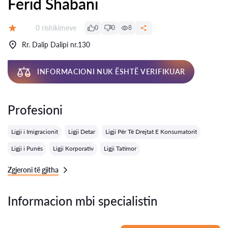
Ferid Shabani
Rishikime:
0 rishikimeve
0
0
8
Vlerësimi:
Rr. Dalip Dalipi nr.130
INFORMACIONI NUK ËSHTË VERIFIKUAR
Profesioni
Ligji i Imigracionit
Ligji Detar
Ligji Për Të Drejtat E Konsumatorit
Ligji i Punës
Ligji Korporativ
Ligji Tatimor
Zgjeroni të gjitha
Informacion mbi specialistin