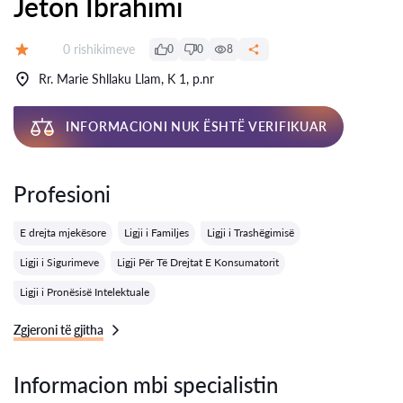
Jeton Ibrahimi
Rishikime:
0 rishikimeve
0
0
8
Vlerësimi:
Rr. Marie Shllaku Llam, K 1, p.nr
INFORMACIONI NUK ËSHTË VERIFIKUAR
Profesioni
E drejta mjekësore
Ligji i Familjes
Ligji i Trashëgimisë
Ligji i Sigurimeve
Ligji Për Të Drejtat E Konsumatorit
Ligji i Pronësisë Intelektuale
Zgjeroni të gjitha
Informacion mbi specialistin