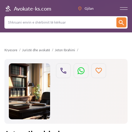
Kthehu
Avokate-ks.com
Gjilan
Kryesore
Juristë dhe avokatë
Jeton Ibrahimi