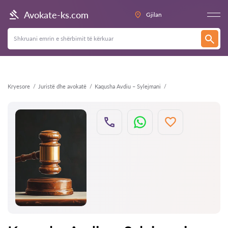
Kthehu
Avokate-ks.com
Gjilan
Kryesore
Juristë dhe avokatë
Kaqusha Avdiu – Sylejmani