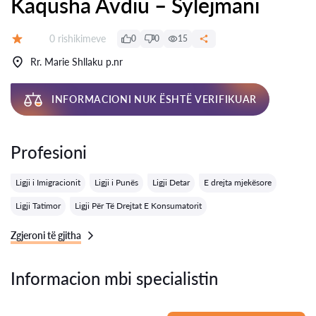
Kaqusha Avdiu – Sylejmani
Rishikime:
0 rishikimeve
0
0
15
Vlerësimi:
Rr. Marie Shllaku p.nr
INFORMACIONI NUK ËSHTË VERIFIKUAR
Profesioni
Ligji i Imigracionit
Ligji i Punës
Ligji Detar
E drejta mjekësore
Ligji Tatimor
Ligji Për Të Drejtat E Konsumatorit
Zgjeroni të gjitha
Informacion mbi specialistin