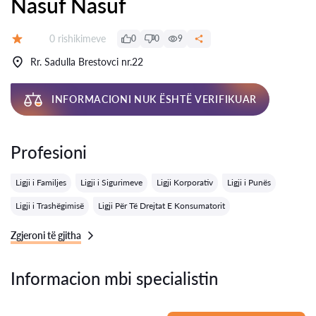
Nasuf Nasuf
Rishikime:
0 rishikimeve
0
0
9
Vlerësimi:
Rr. Sadulla Brestovci nr.22
INFORMACIONI NUK ËSHTË VERIFIKUAR
Profesioni
Ligji i Familjes
Ligji i Sigurimeve
Ligji Korporativ
Ligji i Punës
Ligji i Trashëgimisë
Ligji Për Të Drejtat E Konsumatorit
Zgjeroni të gjitha
Informacion mbi specialistin