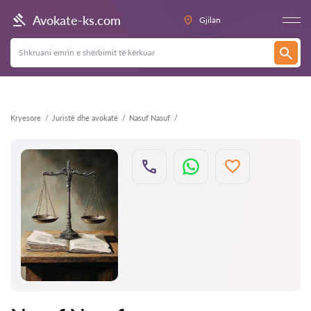
Kthehu
Avokate-ks.com
Gjilan
Kryesore
Juristë dhe avokatë
Nasuf Nasuf