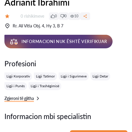
Adrianit Ibrahimi
Rishikime:
0 rishikimeve
0
0
10
Vlerësimi:
Rr. Ali Vitia Obj. 4, Hy 3, B 7
INFORMACIONI NUK ËSHTË VERIFIKUAR
Profesioni
Ligji Korporativ
Ligji Tatimor
Ligji i Sigurimeve
Ligji Detar
Ligji i Punës
Ligji i Trashëgimisë
Zgjeroni të gjitha
Informacion mbi specialistin