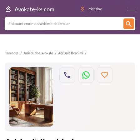
Kthehu
Avokate-ks.com
Prishtinë
Kryesore
Juristë dhe avokatë
Adrianit Ibrahimi