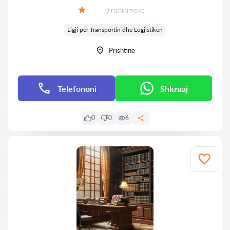
Rishikime:
0 rishikimeve
Vlerësimi:
Ligji për Transportin dhe Logjistikën
Prishtinë
Telefononi
Shkruaj
0
0
6