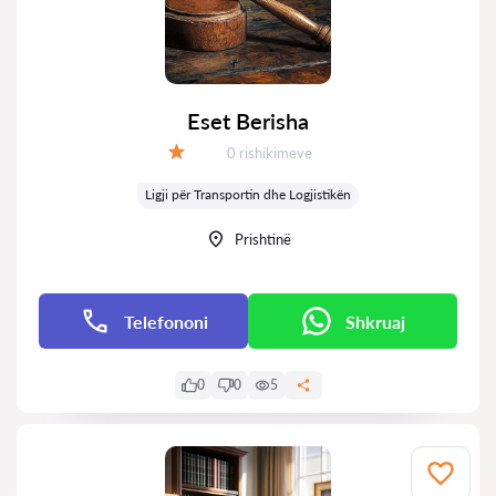
Eset Berisha
Rishikime:
0 rishikimeve
Vlerësimi:
Ligji për Transportin dhe Logjistikën
Prishtinë
Telefononi
Shkruaj
0
0
5