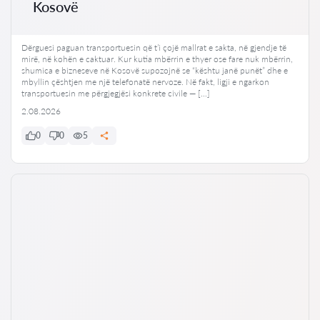
Kosovë
Dërguesi paguan transportuesin që t’i çojë mallrat e sakta, në gjendje të
mirë, në kohën e caktuar. Kur kutia mbërrin e thyer ose fare nuk mbërrin,
shumica e bizneseve në Kosovë supozojnë se “kështu janë punët” dhe e
mbyllin çështjen me një telefonatë nervoze. Në fakt, ligji e ngarkon
transportuesin me përgjegjësi konkrete civile — […]
2.08.2026
0
0
5