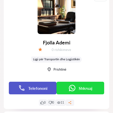
Fjolla Ademi
Rishikime:
0 rishikimeve
Vlerësimi:
Ligji për Transportin dhe Logjistikën
Prishtinë
Telefononi
Shkruaj
0
0
11