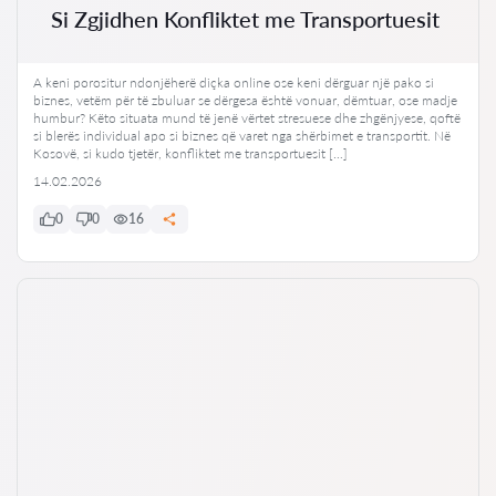
Si Zgjidhen Konfliktet me Transportuesit
A keni porositur ndonjëherë diçka online ose keni dërguar një pako si
biznes, vetëm për të zbuluar se dërgesa është vonuar, dëmtuar, ose madje
humbur? Këto situata mund të jenë vërtet stresuese dhe zhgënjyese, qoftë
si blerës individual apo si biznes që varet nga shërbimet e transportit. Në
Kosovë, si kudo tjetër, konfliktet me transportuesit […]
14.02.2026
0
0
16