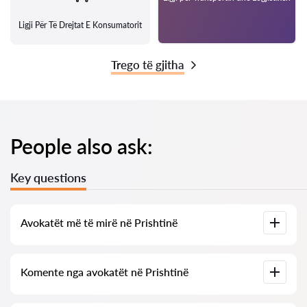
Ligji Për Të Drejtat E Konsumatorit
Trego të gjitha
People also ask:
Key questions
Avokatët më të mirë në Prishtinë
Ne kemi përpiluar një listë të avokatëve më të mirë në
Komente nga avokatët në Prishtinë
Prishtinë me informacion të plotë. Çmimet, komentet, numri
i telefonit dhe adresa.