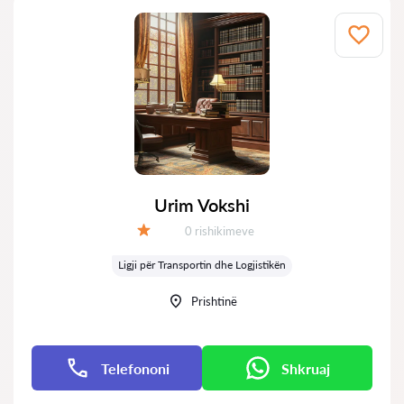
Urim Vokshi
Rishikime:
0 rishikimeve
Vlerësimi:
Ligji për Transportin dhe Logjistikën
Prishtinë
Telefononi
Shkruaj