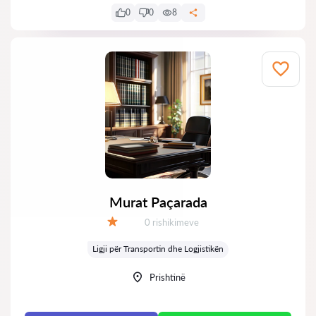
0
0
8
Murat Paçarada
Rishikime:
0 rishikimeve
Vlerësimi:
Ligji për Transportin dhe Logjistikën
Prishtinë