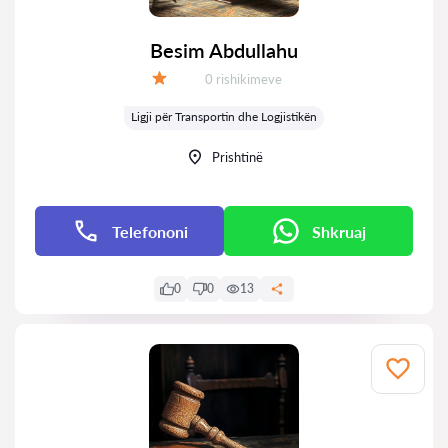
Besim Abdullahu
Rishikime:
0 rishikimeve
Vlerësimi:
Ligji për Transportin dhe Logjistikën
Prishtinë
Telefononi
Shkruaj
0
0
13