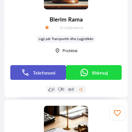
Blerim Rama
Rishikime:
0 rishikimeve
Vlerësimi:
Ligji për Transportin dhe Logjistikën
Prishtinë
Telefononi
Shkruaj
0
0
8