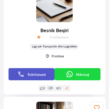
Besnik Beqiri
Rishikime:
0 rishikimeve
Vlerësimi:
Ligji për Transportin dhe Logjistikën
Prishtinë
Telefononi
Shkruaj
0
0
5