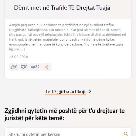
Dëmtimet në Trafik: Të Drejtat Tuaja
Asnjëri prej nesh nuk dëshiron të përfshihet në një aksident trafiku.
Megjithatë, fatkeqësisht, ato ndodhin. Kur jeni në mes të kaosit, stresit
dhe pasigurisë pas një përplasjeje, është thelbësore të dini se dëmtimet në
trafik nuk janë vetëm materiale, por shpesh shkaktojnë dëme fizike,
emocionale dhe financiare të konsiderueshme. Njohja e të drejtave tuaja
ligjore […]
13.02.2026
0
0
32
Te të gjitha artikujt
Zgjidhni qytetin më poshtë për t’u drejtuar te
juristët për këtë temë: