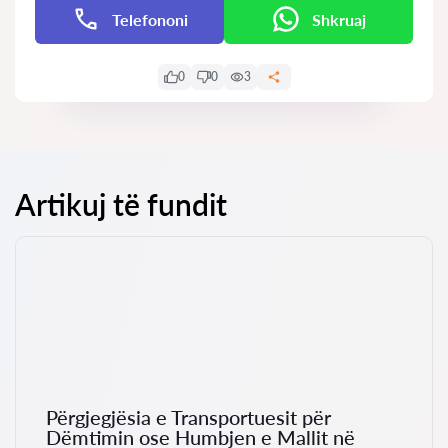
Telefononi
Shkruaj
0
0
3
Artikuj të fundit
Përgjegjësia e Transportuesit për
Dëmtimin ose Humbjen e Mallit në