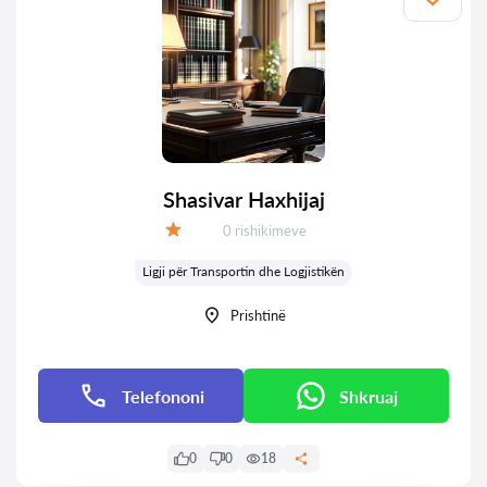
Shasivar Haxhijaj
Rishikime:
0 rishikimeve
Vlerësimi:
Ligji për Transportin dhe Logjistikën
Prishtinë
Telefononi
Shkruaj
0
0
18