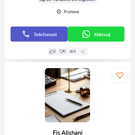
Prishtinë
Telefononi
Shkruaj
0
0
8
Fis Alishani