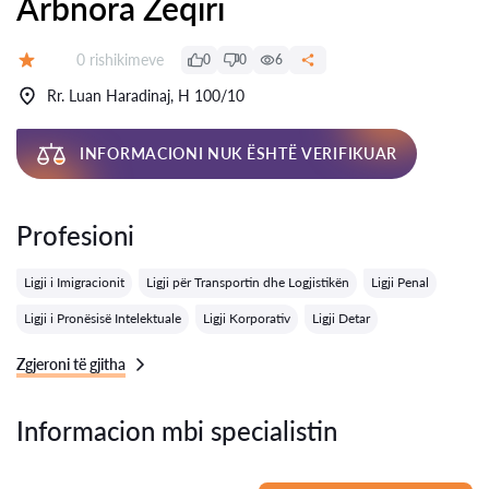
Arbnora Zeqiri
Rishikime:
0 rishikimeve
0
0
6
Vlerësimi:
Rr. Luan Haradinaj, H 100/10
INFORMACIONI NUK ËSHTË VERIFIKUAR
Profesioni
Ligji i Imigracionit
Ligji për Transportin dhe Logjistikën
Ligji Penal
Ligji i Pronësisë Intelektuale
Ligji Korporativ
Ligji Detar
Zgjeroni të gjitha
Informacion mbi specialistin