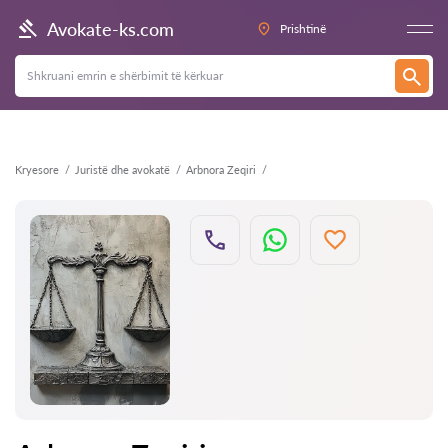
Kthehu
Avokate-ks.com
Prishtinë
Kryesore
Juristë dhe avokatë
Arbnora Zeqiri