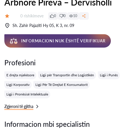
Arbnore Pireva – Dervisholli
Rishikime:
0 rishikimeve
0
0
10
Vlerësimi:
Sh. Zahir Pajaziti Hy 05, K 3, nr. 09
INFORMACIONI NUK ËSHTË VERIFIKUAR
Profesioni
E drejta mjekësore
Ligji për Transportin dhe Logjistikën
Ligji i Punës
Ligji Korporativ
Ligji Për Të Drejtat E Konsumatorit
Ligji i Pronësisë Intelektuale
Zgjeroni të gjitha
Informacion mbi specialistin