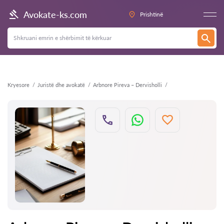
Kthehu
Avokate-ks.com
Prishtinë
Kryesore
Juristë dhe avokatë
Arbnore Pireva – Dervisholli