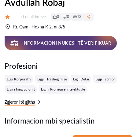
Avdullah Robaj
Rishikime:
0 rishikimeve
0
0
13
Vlerësimi:
Rr. Qamil Hoxha K 2, nr.8/5
INFORMACIONI NUK ËSHTË VERIFIKUAR
Profesioni
Ligji Korporativ
Ligji i Trashëgimisë
Ligji Detar
Ligji Tatimor
Ligji i Imigracionit
Ligji i Pronësisë Intelektuale
Zgjeroni të gjitha
Informacion mbi specialistin