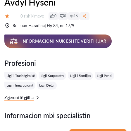
Avdyl Hyseni
Rishikime:
0 rishikimeve
0
0
16
Vlerësimi:
Rr. Luan Haradinaj Hy 84, nr. 17/9
INFORMACIONI NUK ËSHTË VERIFIKUAR
Profesioni
Ligji i Trashëgimisë
Ligji Korporativ
Ligji i Familjes
Ligji Penal
Ligji i Imigracionit
Ligji Detar
Zgjeroni të gjitha
Informacion mbi specialistin