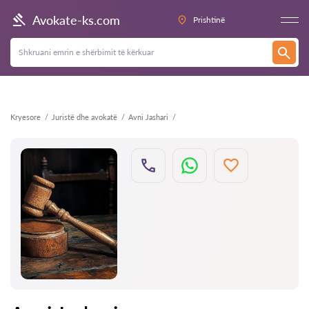
Kthehu
Avokate-ks.com
Prishtinë
Kryesore
Juristë dhe avokatë
Avni Jashari