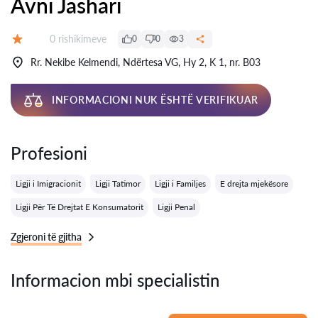
Avni Jashari
Rishikime:
0 rishikimeve
0
0
3
Vlerësimi:
Rr. Nekibe Kelmendi, Ndërtesa VG, Hy 2, K 1, nr. B03
INFORMACIONI NUK ËSHTË VERIFIKUAR
Profesioni
Ligji i Imigracionit
Ligji Tatimor
Ligji i Familjes
E drejta mjekësore
Ligji Për Të Drejtat E Konsumatorit
Ligji Penal
Zgjeroni të gjitha
Informacion mbi specialistin