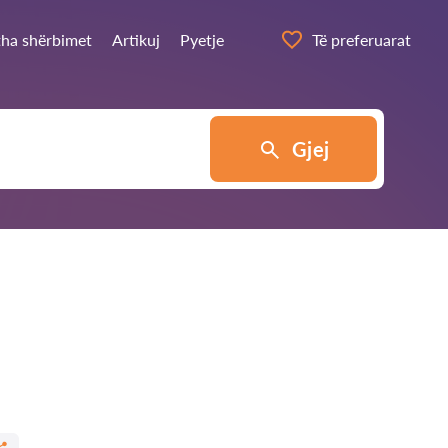
itha shërbimet
Artikuj
Pyetje
Të preferuarat
Gjej