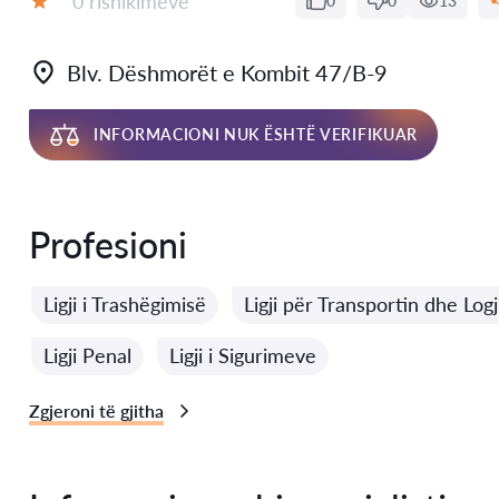
0 rishikimeve
0
0
13
Vlerësimi:
Blv. Dëshmorët e Kombit 47/B-9
INFORMACIONI NUK ËSHTË VERIFIKUAR
Profesioni
Ligji i Trashëgimisë
Ligji për Transportin dhe Logj
Ligji Penal
Ligji i Sigurimeve
Zgjeroni të gjitha