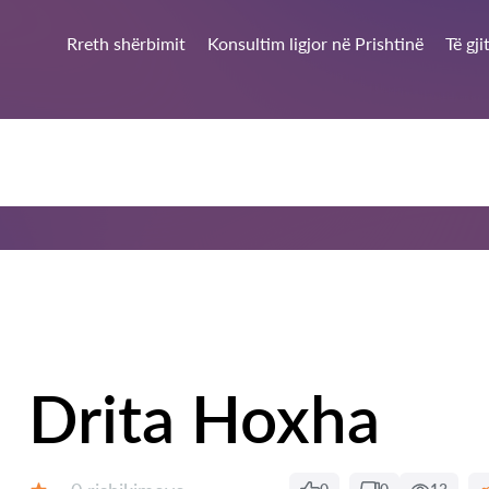
Rreth shërbimit
Konsultim ligjor në Prishtinë
Të gj
Drita Hoxha
Rishikime: