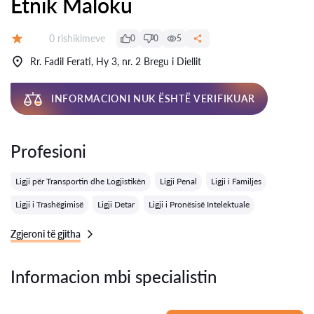
Etnik Maloku
Rishikime:
0 rishikimeve
0
0
5
Vlerësimi:
Rr. Fadil Ferati, Hy 3, nr. 2 Bregu i Diellit
INFORMACIONI NUK ËSHTË VERIFIKUAR
Profesioni
Ligji për Transportin dhe Logjistikën
Ligji Penal
Ligji i Familjes
Ligji i Trashëgimisë
Ligji Detar
Ligji i Pronësisë Intelektuale
Zgjeroni të gjitha
Informacion mbi specialistin