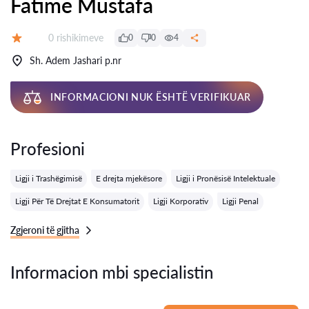
Fatime Mustafa
Rishikime:
0 rishikimeve
0
0
4
Vlerësimi:
Sh. Adem Jashari p.nr
INFORMACIONI NUK ËSHTË VERIFIKUAR
Profesioni
Ligji i Trashëgimisë
E drejta mjekësore
Ligji i Pronësisë Intelektuale
Ligji Për Të Drejtat E Konsumatorit
Ligji Korporativ
Ligji Penal
Zgjeroni të gjitha
Informacion mbi specialistin