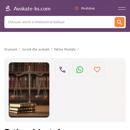
Kthehu
Avokate-ks.com
Prishtinë
Kryesore
Juristë dhe avokatë
Fatime Mustafa