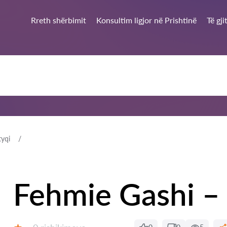
Rreth shërbimit
Konsultim ligjor në Prishtinë
Të gj
tyqi
Fehmie Gashi –
Rishikime: