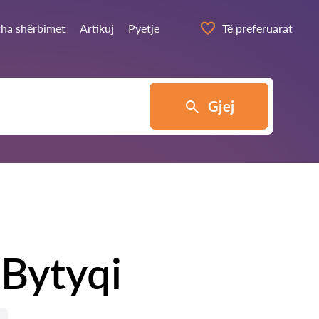
itha shërbimet
Artikuj
Pyetje
Të preferuarat
Gjej
 Bytyqi