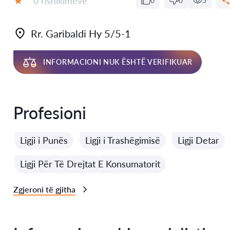
0 rishikimeve
0
0
5
Vlerësimi:
Rr. Garibaldi Hy 5/5-1
INFORMACIONI NUK ËSHTË VERIFIKUAR
Profesioni
Ligji i Punës
Ligji i Trashëgimisë
Ligji Detar
Ligji Për Të Drejtat E Konsumatorit
Zgjeroni të gjitha