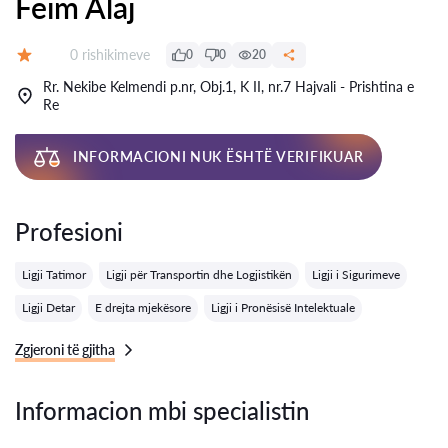
Feim Alaj
Rishikime:
0 rishikimeve
0
0
20
Vlerësimi:
Rr. Nekibe Kelmendi p.nr, Obj.1, K II, nr.7 Hajvali - Prishtina e
Re
INFORMACIONI NUK ËSHTË VERIFIKUAR
Profesioni
Ligji Tatimor
Ligji për Transportin dhe Logjistikën
Ligji i Sigurimeve
Ligji Detar
E drejta mjekësore
Ligji i Pronësisë Intelektuale
Zgjeroni të gjitha
Informacion mbi specialistin