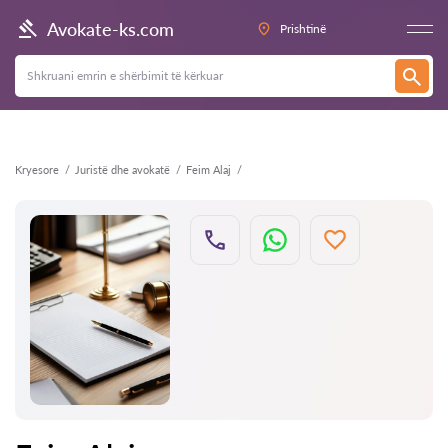
Kthehu
Avokate-ks.com
Prishtinë
Kryesore
Juristë dhe avokatë
Feim Alaj