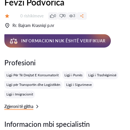
Fevzi Podvorica
Rishikime:
0 rishikimeve
0
0
3
Vlerësimi:
Rr. Bajram Krasniqi p.nr
INFORMACIONI NUK ËSHTË VERIFIKUAR
Profesioni
Ligji Për Të Drejtat E Konsumatorit
Ligji i Punës
Ligji i Trashëgimisë
Ligji për Transportin dhe Logjistikën
Ligji i Sigurimeve
Ligji i Imigracionit
Zgjeroni të gjitha
Informacion mbi specialistin