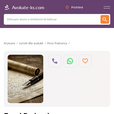
Kthehu
Avokate-ks.com
Prishtinë
Kryesore
Juristë dhe avokatë
Fevzi Podvorica