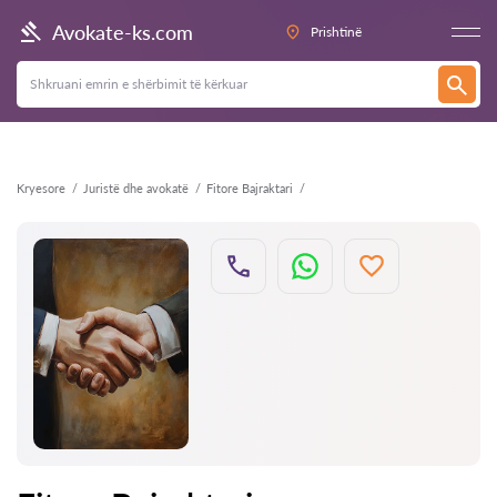
Kthehu
Avokate-ks.com
Prishtinë
Kryesore
Juristë dhe avokatë
Fitore Bajraktari