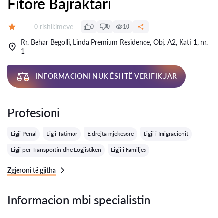
Fitore Bajraktari
Rishikime:
0 rishikimeve
0
0
10
Vlerësimi:
Rr. Behar Begolli, Linda Premium Residence, Obj. A2, Kati 1, nr.
1
INFORMACIONI NUK ËSHTË VERIFIKUAR
Profesioni
Ligji Penal
Ligji Tatimor
E drejta mjekësore
Ligji i Imigracionit
Ligji për Transportin dhe Logjistikën
Ligji i Familjes
Zgjeroni të gjitha
Informacion mbi specialistin