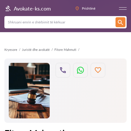
Kthehu
Avokate-ks.com
Prishtinë
Kryesore
Juristë dhe avokatë
Fitore Mahmuti