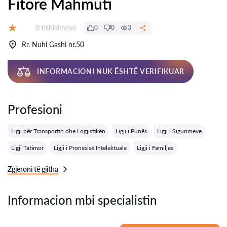
Fitore Mahmuti
Rishikime:
0 rishikimeve
0
0
3
Vlerësimi:
Rr. Nuhi Gashi nr.50
INFORMACIONI NUK ËSHTË VERIFIKUAR
Profesioni
Ligji për Transportin dhe Logjistikën
Ligji i Punës
Ligji i Sigurimeve
Ligji Tatimor
Ligji i Pronësisë Intelektuale
Ligji i Familjes
Zgjeroni të gjitha
Informacion mbi specialistin