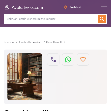
Kthehu
Avokate-ks.com
Prishtinë
Kryesore
Juristë dhe avokatë
Genc Humolli