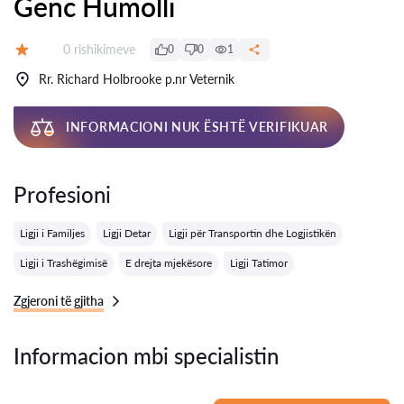
Genc Humolli
Rishikime:
0 rishikimeve
0
0
1
Vlerësimi:
Rr. Richard Holbrooke p.nr Veternik
INFORMACIONI NUK ËSHTË VERIFIKUAR
Profesioni
Ligji i Familjes
Ligji Detar
Ligji për Transportin dhe Logjistikën
Ligji i Trashëgimisë
E drejta mjekësore
Ligji Tatimor
Zgjeroni të gjitha
Informacion mbi specialistin