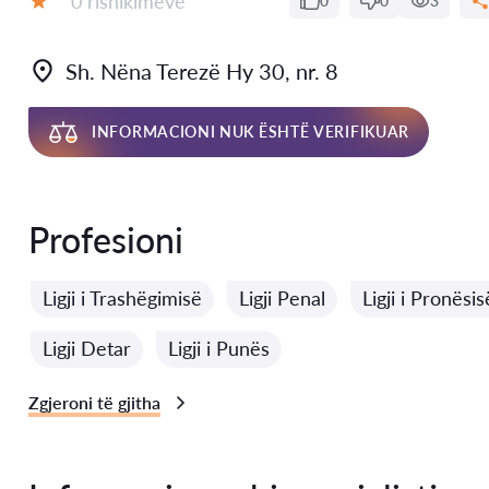
0 rishikimeve
0
0
3
Vlerësimi:
Sh. Nëna Terezë Hy 30, nr. 8
INFORMACIONI NUK ËSHTË VERIFIKUAR
Profesioni
Ligji i Trashëgimisë
Ligji Penal
Ligji i Pronësi
Ligji Detar
Ligji i Punës
Zgjeroni të gjitha