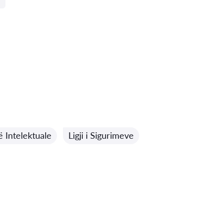
së Intelektuale
Ligji i Sigurimeve