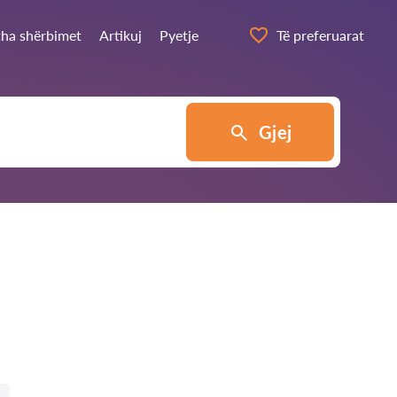
itha shërbimet
Artikuj
Pyetje
Të preferuarat
Gjej