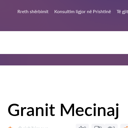
Rreth shërbimit
Konsultim ligjor në Prishtinë
Të gj
Granit Mecinaj
Rishikime: