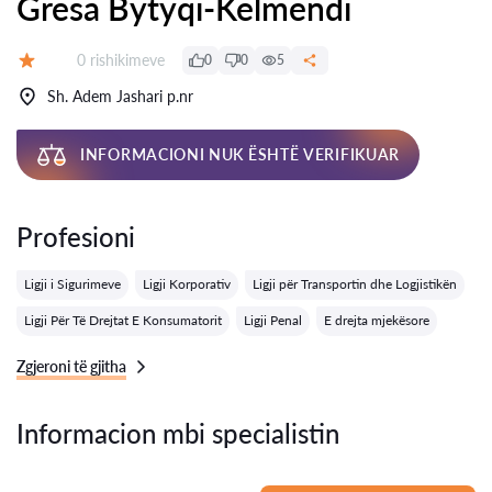
Gresa Bytyqi-Kelmendi
Rishikime:
0 rishikimeve
0
0
5
Vlerësimi:
Sh. Adem Jashari p.nr
INFORMACIONI NUK ËSHTË VERIFIKUAR
Profesioni
Ligji i Sigurimeve
Ligji Korporativ
Ligji për Transportin dhe Logjistikën
Ligji Për Të Drejtat E Konsumatorit
Ligji Penal
E drejta mjekësore
Zgjeroni të gjitha
Informacion mbi specialistin