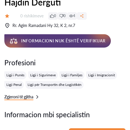
Hajdin Derguti
Rishikime:
0 rishikimeve
0
0
4
Vlerësimi:
Rr. Agim Ramadani Hy 32, K 2, nr.7
INFORMACIONI NUK ËSHTË VERIFIKUAR
Profesioni
Ligji i Punës
Ligji i Sigurimeve
Ligji i Familjes
Ligji i Imigracionit
Ligji Penal
Ligji për Transportin dhe Logjistikën
Zgjeroni të gjitha
Informacion mbi specialistin