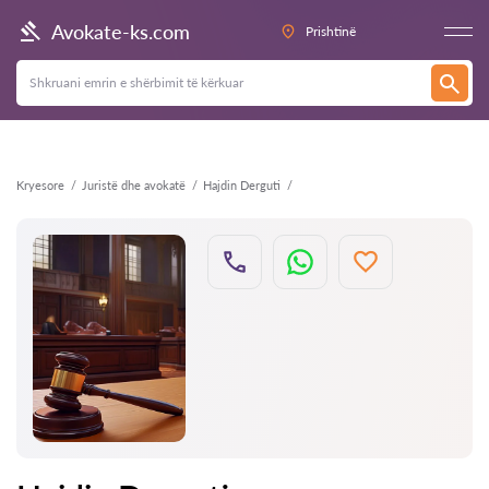
Kthehu
Avokate-ks.com
Prishtinë
Kryesore
Juristë dhe avokatë
Hajdin Derguti