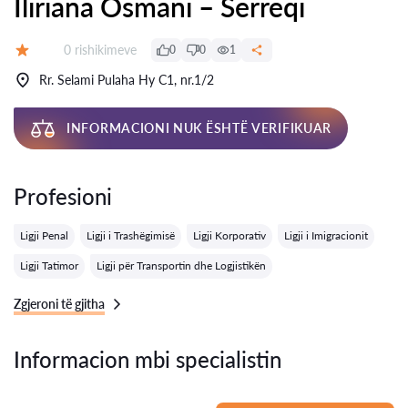
Iliriana Osmani – Serreqi
Rishikime:
0 rishikimeve
0
0
1
Vlerësimi:
Rr. Selami Pulaha Hy C1, nr.1/2
INFORMACIONI NUK ËSHTË VERIFIKUAR
Profesioni
Ligji Penal
Ligji i Trashëgimisë
Ligji Korporativ
Ligji i Imigracionit
Ligji Tatimor
Ligji për Transportin dhe Logjistikën
Zgjeroni të gjitha
Informacion mbi specialistin