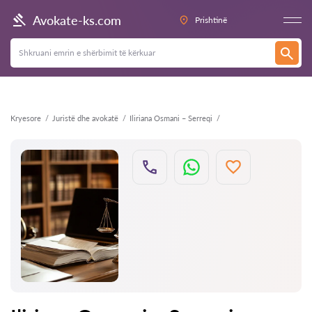
Kthehu
Avokate-ks.com
Prishtinë
Kryesore
Juristë dhe avokatë
Iliriana Osmani – Serreqi