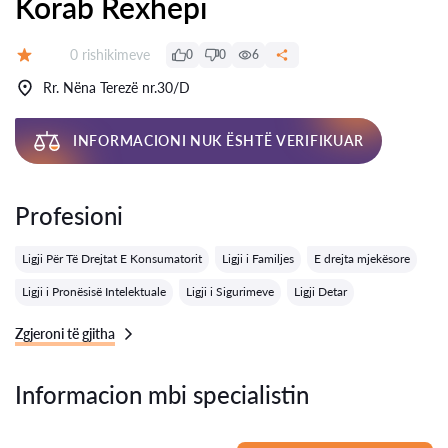
Korab Rexhepi
Rishikime:
0 rishikimeve
0
0
6
Vlerësimi:
Rr. Nëna Terezë nr.30/D
INFORMACIONI NUK ËSHTË VERIFIKUAR
Profesioni
Ligji Për Të Drejtat E Konsumatorit
Ligji i Familjes
E drejta mjekësore
Ligji i Pronësisë Intelektuale
Ligji i Sigurimeve
Ligji Detar
Zgjeroni të gjitha
Informacion mbi specialistin