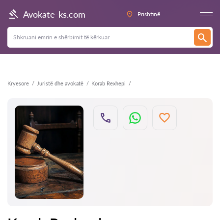
Kthehu
Avokate-ks.com
Prishtinë
Kryesore
Juristë dhe avokatë
Korab Rexhepi