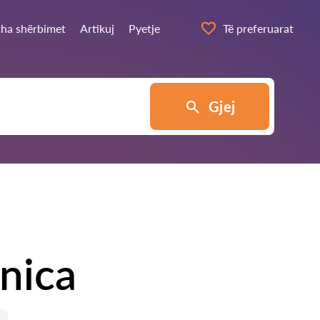
itha shërbimet
Artikuj
Pyetje
Të preferuarat
Gjej
nica