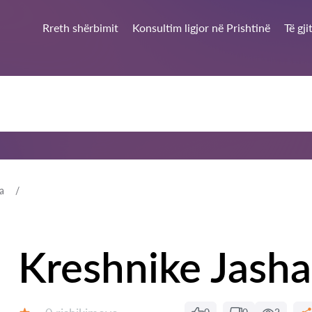
Rreth shërbimit
Konsultim ligjor në Prishtinë
Të gj
a
Kreshnike Jasha
Rishikime: