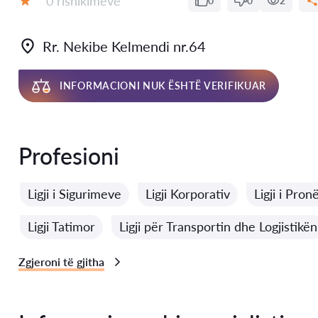
0 rishikimeve
0
0
2
Vlerësimi:
Rr. Nekibe Kelmendi nr.64
INFORMACIONI NUK ËSHTË VERIFIKUAR
Profesioni
Ligji i Sigurimeve
Ligji Korporativ
Ligji i Pron
Ligji Tatimor
Ligji për Transportin dhe Logjistikën
Zgjeroni të gjitha