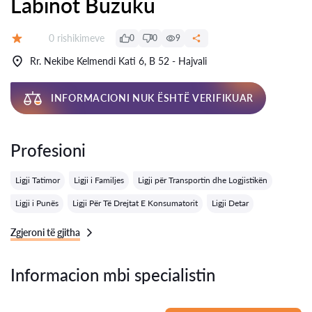
Labinot Buzuku
Rishikime:
0 rishikimeve
0
0
9
Vlerësimi:
Rr. Nekibe Kelmendi Kati 6, B 52 - Hajvali
INFORMACIONI NUK ËSHTË VERIFIKUAR
Profesioni
Ligji Tatimor
Ligji i Familjes
Ligji për Transportin dhe Logjistikën
Ligji i Punës
Ligji Për Të Drejtat E Konsumatorit
Ligji Detar
Zgjeroni të gjitha
Informacion mbi specialistin