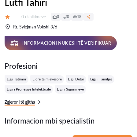
Lutfi Tahiri
Rishikime:
0 rishikimeve
0
0
18
Vlerësimi:
Rr. Sylejman Vokshi 3/6
INFORMACIONI NUK ËSHTË VERIFIKUAR
Profesioni
Ligji Tatimor
E drejta mjekësore
Ligji Detar
Ligji i Familjes
Ligji i Pronësisë Intelektuale
Ligji i Sigurimeve
Zgjeroni të gjitha
Informacion mbi specialistin