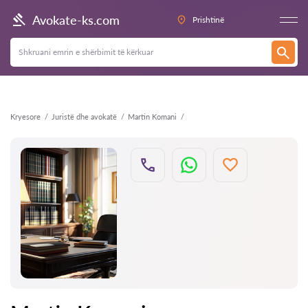
Kthehu
Avokate-ks.com
Prishtinë
Kryesore
Juristë dhe avokatë
Martin Komani