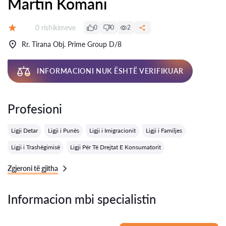
Martin Komani
Rishikime:
0 rishikimeve
0
0
2
Vlerësimi:
Rr. Tirana Obj. Prime Group D/8
INFORMACIONI NUK ËSHTË VERIFIKUAR
Profesioni
Ligji Detar
Ligji i Punës
Ligji i Imigracionit
Ligji i Familjes
Ligji i Trashëgimisë
Ligji Për Të Drejtat E Konsumatorit
Zgjeroni të gjitha
Informacion mbi specialistin