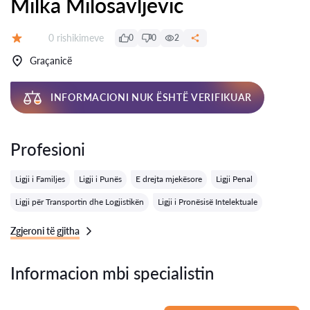
Milka Milosavljevic
Rishikime:
0 rishikimeve
0
0
2
Vlerësimi:
Graçanicë
INFORMACIONI NUK ËSHTË VERIFIKUAR
Profesioni
Ligji i Familjes
Ligji i Punës
E drejta mjekësore
Ligji Penal
Ligji për Transportin dhe Logjistikën
Ligji i Pronësisë Intelektuale
Zgjeroni të gjitha
Informacion mbi specialistin