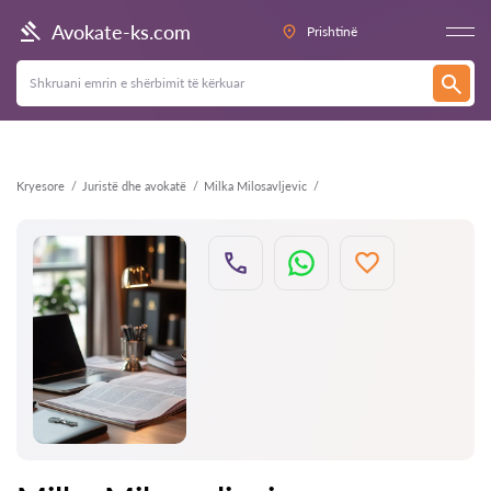
Kthehu
Avokate-ks.com
Prishtinë
Kryesore
Juristë dhe avokatë
Milka Milosavljevic