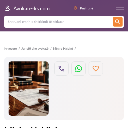
Kthehu
Avokate-ks.com
Prishtinë
Kryesore
Juristë dhe avokatë
Minire Hajdini