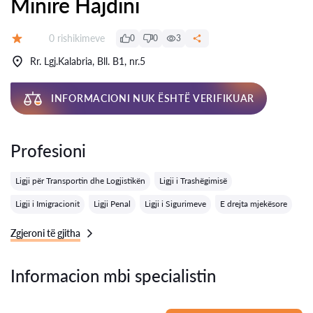
Minire Hajdini
Rishikime:
0 rishikimeve
0
0
3
Vlerësimi:
Rr. Lgj.Kalabria, Bll. B1, nr.5
INFORMACIONI NUK ËSHTË VERIFIKUAR
Profesioni
Ligji për Transportin dhe Logjistikën
Ligji i Trashëgimisë
Ligji i Imigracionit
Ligji Penal
Ligji i Sigurimeve
E drejta mjekësore
Zgjeroni të gjitha
Informacion mbi specialistin