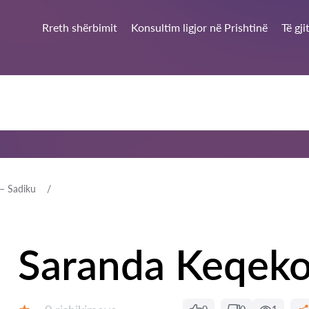
Rreth shërbimit
Konsultim ligjor në Prishtinë
Të gj
– Sadiku
Saranda Keqekol
Rishikime: