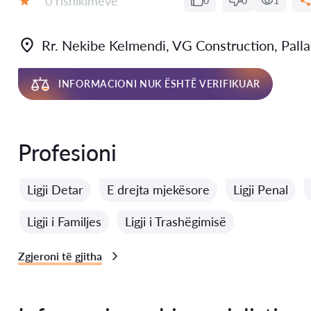
0 rishikimeve
0
0
1
Vlerësimi:
Rr. Nekibe Kelmendi, VG Construction, Pallati
INFORMACIONI NUK ËSHTË VERIFIKUAR
Profesioni
Ligji Detar
E drejta mjekësore
Ligji Penal
Ligji i Familjes
Ligji i Trashëgimisë
Zgjeroni të gjitha