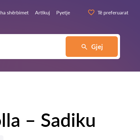
itha shërbimet
Artikuj
Pyetje
Të preferuarat
Gjej
la – Sadiku