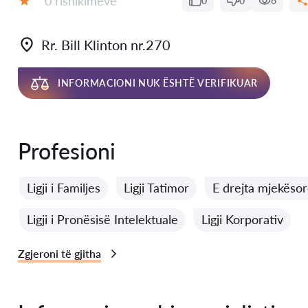
0 rishikimeve
0
0
6
Vlerësimi:
Rr. Bill Klinton nr.270
INFORMACIONI NUK ËSHTË VERIFIKUAR
Profesioni
Ligji i Familjes
Ligji Tatimor
E drejta mjekëso
Ligji i Pronësisë Intelektuale
Ligji Korporativ
Zgjeroni të gjitha