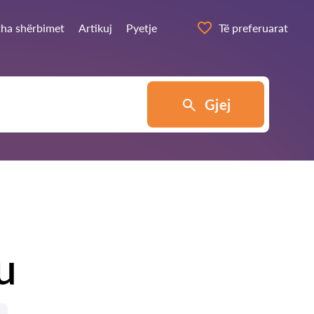
itha shërbimet
Artikuj
Pyetje
Të preferuarat
Gjej
u