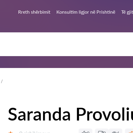
Rreth shërbimit
Konsultim ligjor në Prishtinë
Të gj
Saranda Provoli
Rishikime: