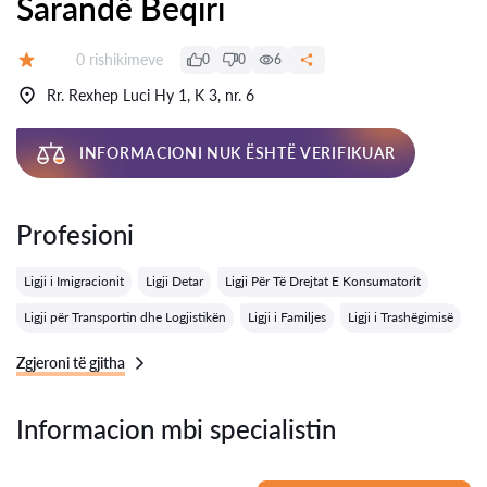
Sarandë Beqiri
Rishikime:
0 rishikimeve
0
0
6
Vlerësimi:
Rr. Rexhep Luci Hy 1, K 3, nr. 6
INFORMACIONI NUK ËSHTË VERIFIKUAR
Profesioni
Ligji i Imigracionit
Ligji Detar
Ligji Për Të Drejtat E Konsumatorit
Ligji për Transportin dhe Logjistikën
Ligji i Familjes
Ligji i Trashëgimisë
Zgjeroni të gjitha
Informacion mbi specialistin