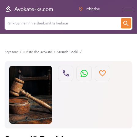
Kthehu
Avokate-ks.com
Prishtinë
Kryesore
Juristë dhe avokatë
Sarandë Beqiri