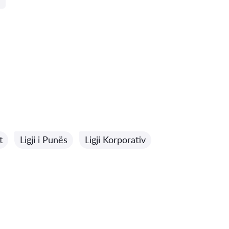
t
Ligji i Punës
Ligji Korporativ