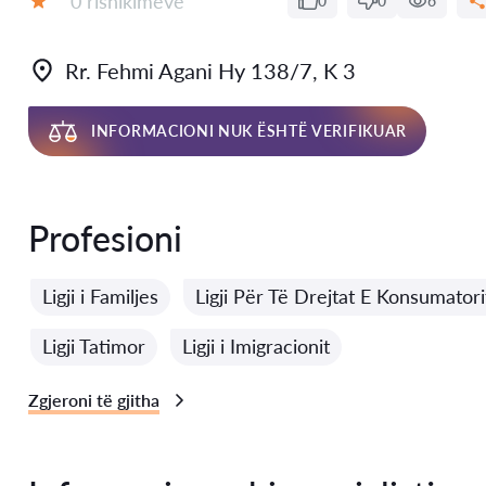
0 rishikimeve
0
0
6
Vlerësimi:
Rr. Fehmi Agani Hy 138/7, K 3
INFORMACIONI NUK ËSHTË VERIFIKUAR
Profesioni
Ligji i Familjes
Ligji Për Të Drejtat E Konsumatori
Ligji Tatimor
Ligji i Imigracionit
Zgjeroni të gjitha