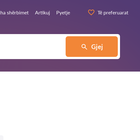
itha shërbimet
Artikuj
Pyetje
Të preferuarat
Gjej