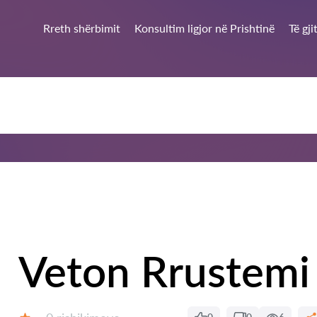
Rreth shërbimit
Konsultim ligjor në Prishtinë
Të gj
Veton Rrustemi
Rishikime: