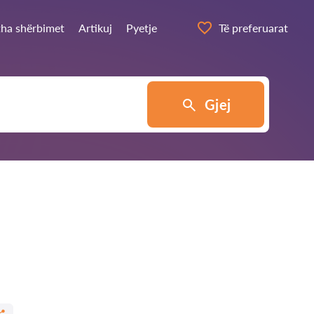
itha shërbimet
Artikuj
Pyetje
Të preferuarat
Gjej