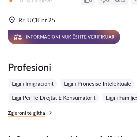
0 rishikimeve
0
0
13
Vlerësimi:
Rr. UÇK nr.25
INFORMACIONI NUK ËSHTË VERIFIKUAR
Profesioni
Ligji i Imigracionit
Ligji i Pronësisë Intelektuale
Ligji Për Të Drejtat E Konsumatorit
Ligji i Familje
Zgjeroni të gjitha