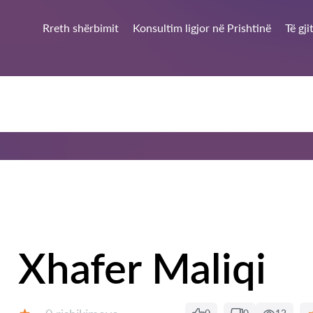
Rreth shërbimit
Konsultim ligjor në Prishtinë
Të gj
Xhafer Maliqi
Rishikime: