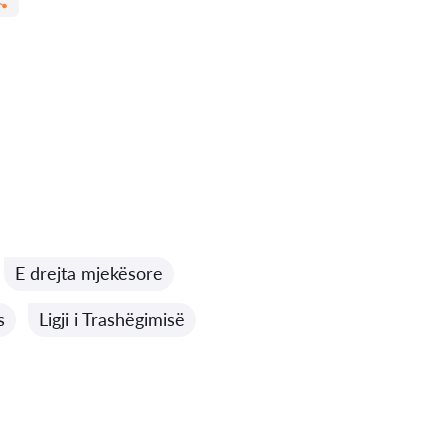
E drejta mjekësore
s
Ligji i Trashëgimisë