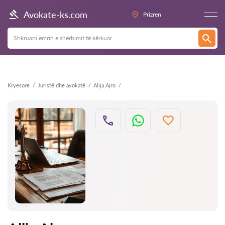
Kthehu
Avokate-ks.com
Prizren
Kryesore
Juristë dhe avokatë
Alija Ajro