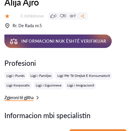
Alija Ajro
Rishikime:
0 rishikimeve
0
0
9
Vlerësimi:
Rr. De Rada nr.5
INFORMACIONI NUK ËSHTË VERIFIKUAR
Profesioni
Ligji i Punës
Ligji i Familjes
Ligji Për Të Drejtat E Konsumatorit
Ligji Korporativ
Ligji i Sigurimeve
Ligji i Imigracionit
Zgjeroni të gjitha
Informacion mbi specialistin