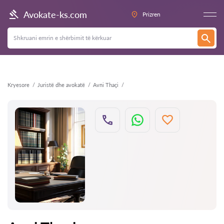
Kthehu
Avokate-ks.com
Prizren
Kryesore
Juristë dhe avokatë
Avni Thaçi