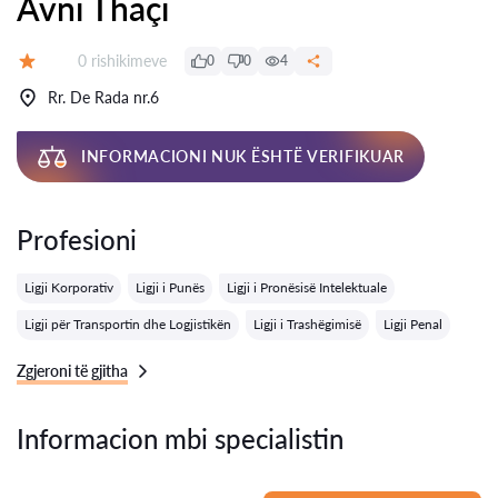
Avni Thaçi
Rishikime:
0 rishikimeve
0
0
4
Vlerësimi:
Rr. De Rada nr.6
INFORMACIONI NUK ËSHTË VERIFIKUAR
Profesioni
Ligji Korporativ
Ligji i Punës
Ligji i Pronësisë Intelektuale
Ligji për Transportin dhe Logjistikën
Ligji i Trashëgimisë
Ligji Penal
Zgjeroni të gjitha
Informacion mbi specialistin