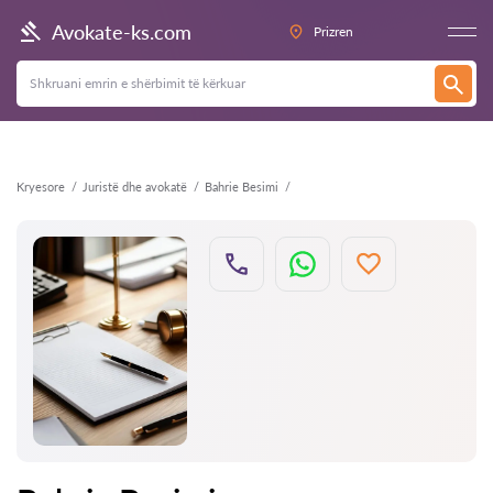
Kthehu
Avokate-ks.com
Prizren
Kryesore
Juristë dhe avokatë
Bahrie Besimi