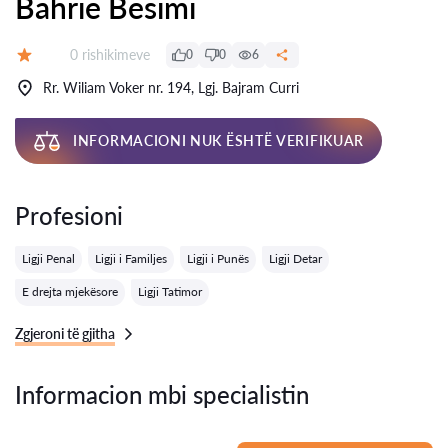
Bahrie Besimi
Rishikime:
0 rishikimeve
0
0
6
Vlerësimi:
Rr. Wiliam Voker nr. 194, Lgj. Bajram Curri
INFORMACIONI NUK ËSHTË VERIFIKUAR
Profesioni
Ligji Penal
Ligji i Familjes
Ligji i Punës
Ligji Detar
E drejta mjekësore
Ligji Tatimor
Zgjeroni të gjitha
Informacion mbi specialistin