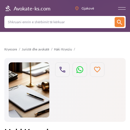
Kthehu
Avokate-ks.com
Gjakovë
Kryesore
Juristë dhe avokatë
Haki Kryeziu