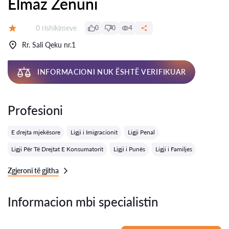
Elmaz Zenuni
Rishikime:
0 rishikimeve
0
0
4
Vlerësimi:
Rr. Sali Qeku nr.1
INFORMACIONI NUK ËSHTË VERIFIKUAR
Profesioni
E drejta mjekësore
Ligji i Imigracionit
Ligji Penal
Ligji Për Të Drejtat E Konsumatorit
Ligji i Punës
Ligji i Familjes
Zgjeroni të gjitha
Informacion mbi specialistin