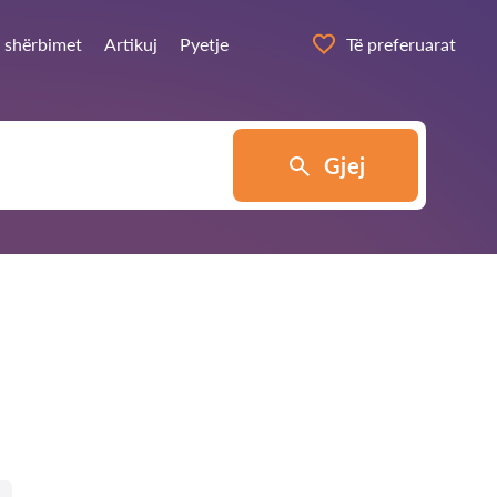
a shërbimet
Artikuj
Pyetje
Të preferuarat
Gjej