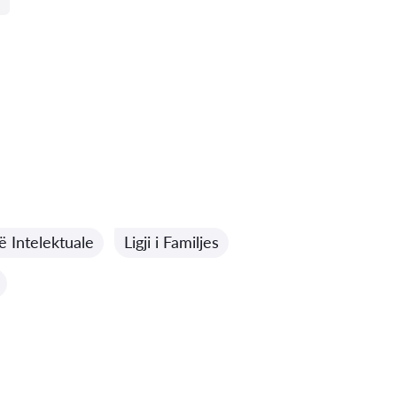
së Intelektuale
Ligji i Familjes