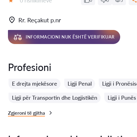
0 rishikimeve
0
0
5
Vlerësimi:
Rr. Reçakut p.nr
INFORMACIONI NUK ËSHTË VERIFIKUAR
Profesioni
E drejta mjekësore
Ligji Penal
Ligji i Pronësi
Ligji për Transportin dhe Logjistikën
Ligji i Punës
Zgjeroni të gjitha