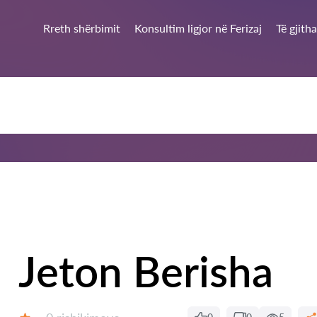
Rreth shërbimit
Konsultim ligjor në Ferizaj
Të gjith
Jeton Berisha
Rishikime: