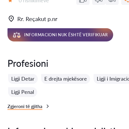
0 rishikimeve
0
0
6
Vlerësimi:
Rr. Reçakut p.nr
INFORMACIONI NUK ËSHTË VERIFIKUAR
Profesioni
Ligji Detar
E drejta mjekësore
Ligji i Imigraci
Ligji Penal
Zgjeroni të gjitha