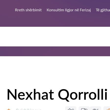
Rreth shërbimit
Konsultim ligjor në Ferizaj
Të gjith
Nexhat Qorrolli
Rishikime: