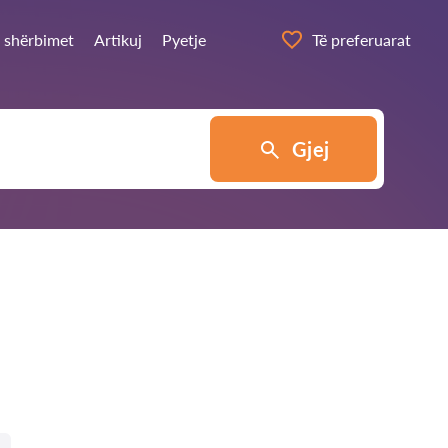
a shërbimet
Artikuj
Pyetje
Të preferuarat
Gjej