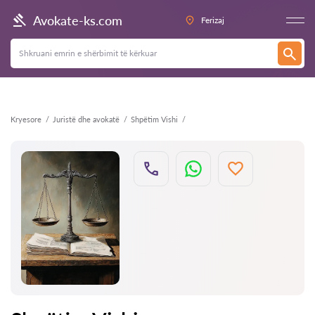
Kthehu
Avokate-ks.com
Ferizaj
Kryesore
Juristë dhe avokatë
Shpëtim Vishi