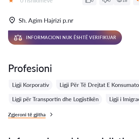
0 rishikimeve
0
0
18
Vlerësimi:
Sh. Agim Hajrizi p.nr
INFORMACIONI NUK ËSHTË VERIFIKUAR
Profesioni
Ligji Korporativ
Ligji Për Të Drejtat E Konsumato
Ligji për Transportin dhe Logjistikën
Ligji i Imigra
Zgjeroni të gjitha