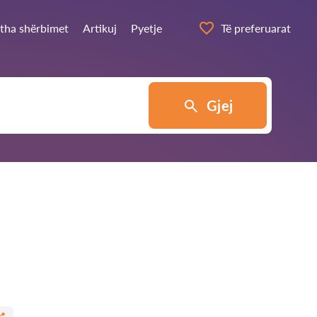
itha shërbimet
Artikuj
Pyetje
Të preferuarat
Gjej