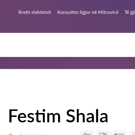
Rreth shërbimit
Konsultim ligjor në Mitrovicë
Të gj
Festim Shala
Rishikime: